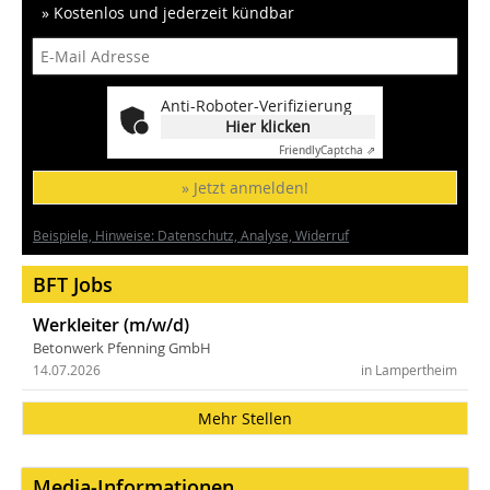
» Kostenlos und jederzeit kündbar
Anti-Roboter-Verifizierung
Hier klicken
Friendly
Captcha ⇗
» Jetzt anmelden!
Beispiele, Hinweise: Datenschutz, Analyse, Widerruf
BFT Jobs
Werkleiter (m/w/d)
Betonwerk Pfenning GmbH
14.07.2026
in Lampertheim
Mehr Stellen
Media-Informationen