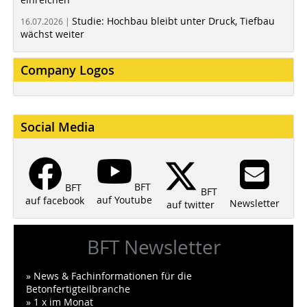
Studie: Hochbau bleibt unter Druck, Tiefbau
16.07.2026 |
wächst weiter
Company Logos
Social Media
BFT
BFT
BFT
auf Youtube
auf facebook
Newsletter
auf twitter
BFT Newsletter
» News & Fachinformationen für die
Betonfertigteilbranche
» 1 x im Monat