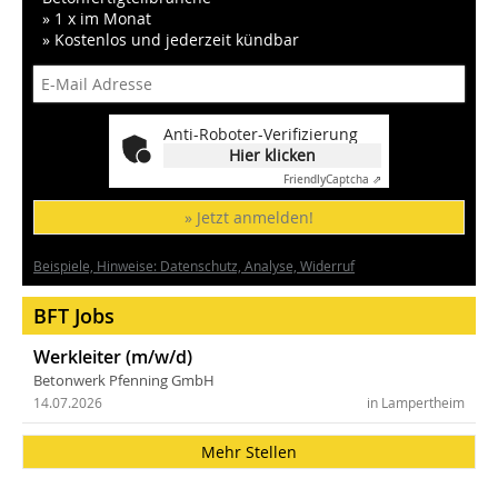
» 1 x im Monat
» Kostenlos und jederzeit kündbar
Anti-Roboter-Verifizierung
Hier klicken
Friendly
Captcha ⇗
» Jetzt anmelden!
Beispiele, Hinweise: Datenschutz, Analyse, Widerruf
BFT Jobs
Werkleiter (m/w/d)
Betonwerk Pfenning GmbH
14.07.2026
in Lampertheim
Mehr Stellen