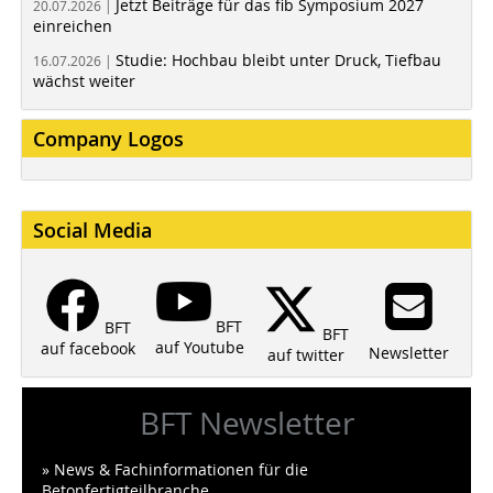
Jetzt Beiträge für das fib Symposium 2027
20.07.2026 |
einreichen
Studie: Hochbau bleibt unter Druck, Tiefbau
16.07.2026 |
wächst weiter
Company Logos
Social Media
BFT
BFT
BFT
auf Youtube
auf facebook
Newsletter
auf twitter
BFT Newsletter
» News & Fachinformationen für die
Betonfertigteilbranche