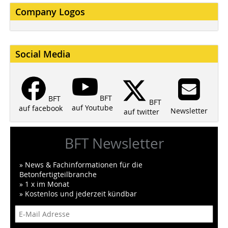
Company Logos
Social Media
BFT
BFT
BFT
auf Youtube
auf facebook
Newsletter
auf twitter
BFT Newsletter
» News & Fachinformationen für die
Betonfertigteilbranche
» 1 x im Monat
» Kostenlos und jederzeit kündbar