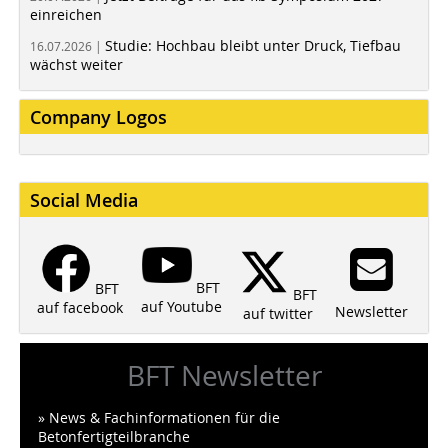
einreichen
Studie: Hochbau bleibt unter Druck, Tiefbau
16.07.2026 |
wächst weiter
Company Logos
Social Media
BFT
BFT
BFT
auf Youtube
auf facebook
Newsletter
auf twitter
BFT Newsletter
» News & Fachinformationen für die
Betonfertigteilbranche