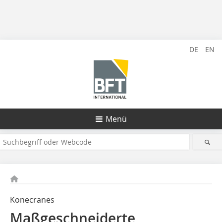
DE
EN
Menü
Konecranes
Maßgeschneiderte