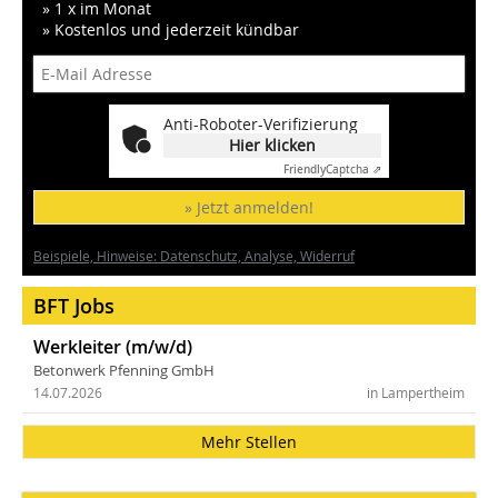
» 1 x im Monat
» Kostenlos und jederzeit kündbar
Anti-Roboter-Verifizierung
Hier klicken
Friendly
Captcha ⇗
» Jetzt anmelden!
Beispiele, Hinweise: Datenschutz, Analyse, Widerruf
BFT Jobs
Werkleiter (m/w/d)
Betonwerk Pfenning GmbH
14.07.2026
in Lampertheim
Mehr Stellen