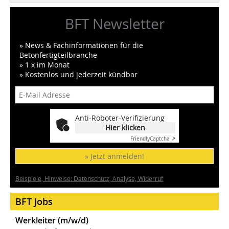
BFT Newsletter
» News & Fachinformationen für die
Betonfertigteilbranche
» 1 x im Monat
» Kostenlos und jederzeit kündbar
Anti-Roboter-Verifizierung
Hier klicken
Friendly
Captcha ⇗
» Jetzt anmelden!
Beispiele, Hinweise: Datenschutz, Analyse, Widerruf
BFT Jobs
Werkleiter (m/w/d)