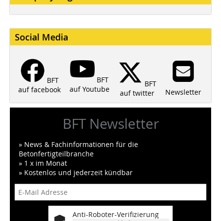
Social Media
BFT
BFT
BFT
auf Youtube
auf facebook
Newsletter
auf twitter
BFT Newsletter
» News & Fachinformationen für die
Betonfertigteilbranche
» 1 x im Monat
» Kostenlos und jederzeit kündbar
Anti-Roboter-Verifizierung