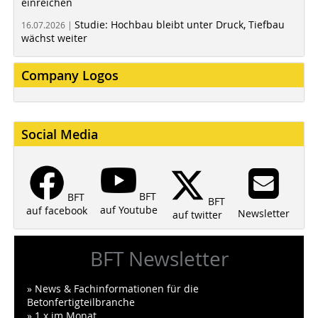
einreichen
Studie: Hochbau bleibt unter Druck, Tiefbau
16.07.2026 |
wächst weiter
Company Logos
Social Media
BFT
BFT
BFT
auf Youtube
auf facebook
Newsletter
auf twitter
BFT Newsletter
» News & Fachinformationen für die
Betonfertigteilbranche
» 1 x im Monat