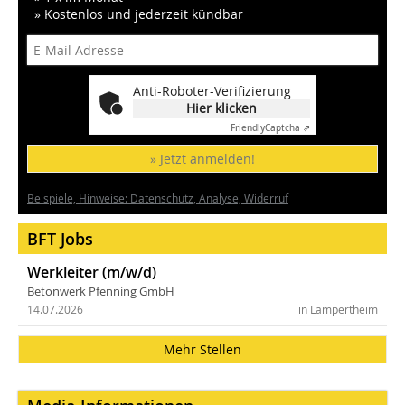
» Kostenlos und jederzeit kündbar
Anti-Roboter-Verifizierung
Hier klicken
Friendly
Captcha ⇗
» Jetzt anmelden!
Beispiele, Hinweise: Datenschutz, Analyse, Widerruf
BFT Jobs
Werkleiter (m/w/d)
Betonwerk Pfenning GmbH
14.07.2026
in Lampertheim
Mehr Stellen