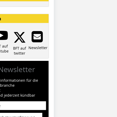
a
T auf
Newsletter
BFT auf
utube
twitter
Newsletter
informationen für die
ilbranche
t
nd jederzeit kündbar