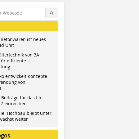
 Betonwaren ist neues
id Unit
ltertechnik von 3A
ür effiziente
itung
ko entwickelt Konzepte
wendung von
n
t Beiträge für das fib
7 einreichen
ie: Hochbau bleibt unter
wächst weiter
ogos