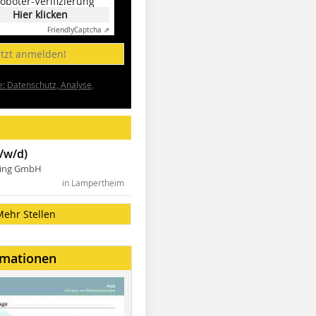
oboter-Verifizierung
Hier klicken
Friendly
Captcha ⇗
etzt anmelden!
e: Datenschutz, Analyse,
/w/d)
ning GmbH
in Lampertheim
Mehr Stellen
rmationen