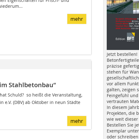
n Eigenschaften für Frisch- und
wiederum...
mehr
Jetzt bestellen!
Betonfertigteil
präzise geferti
stehen für Wan
gesellschaftlic
 im Stahlbetonbau“
vor allem Funkt
galten, zeigen s
at Schuld?  so heißt die Veranstaltung,
Feingefühl und
vertrauten Mat
n e.V. (DBV) ab Oktober in neun Städte
In diesem Jahr
Projekten, die 
wie weit dieser
mehr
Bestellen Sie je
Exemplar unte
oder schreiben 