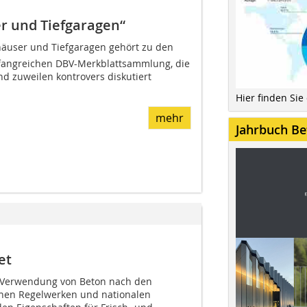
r und Tiefgaragen“
häuser und Tiefgaragen gehört zu den
mfangreichen DBV-Merkblattsammlung, die
nd zuweilen kontrovers diskutiert
Hier finden Sie
mehr
Jahrbuch Be
et
d Verwendung von Beton nach den
chen Regelwerken und nationalen