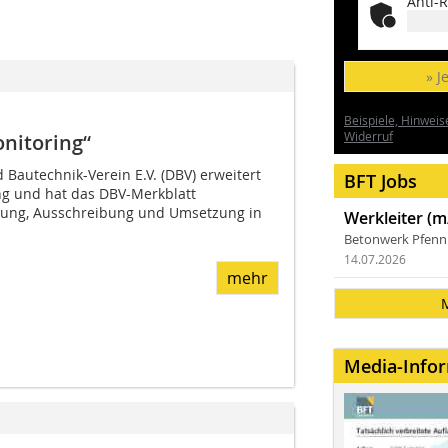
Anti-R
» J
Beispiele, Hinweis
Widerruf
nitoring“
Bautechnik-Verein E.V. (DBV) erweitert
BFT Jobs
g und hat das DBV-Merkblatt
anung, Ausschreibung und Umsetzung in
Werkleiter (m
Betonwerk Pfen
14.07.2026
mehr
Media-Info