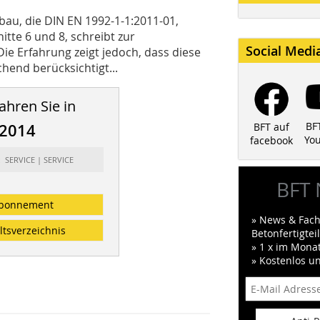
au, die DIN EN 1992-1-1:2011-01,
tte 6 und 8, schreibt zur
Social Medi
e Erfahrung zeigt jedoch, dass diese
end berücksichtigt...
ahren Sie in
BF
/2014
BFT auf
Yo
facebook
: SERVICE | SERVICE
BFT 
bonnement
» News & Fach
ltsverzeichnis
Betonfertigte
» 1 x im Mona
» Kostenlos u