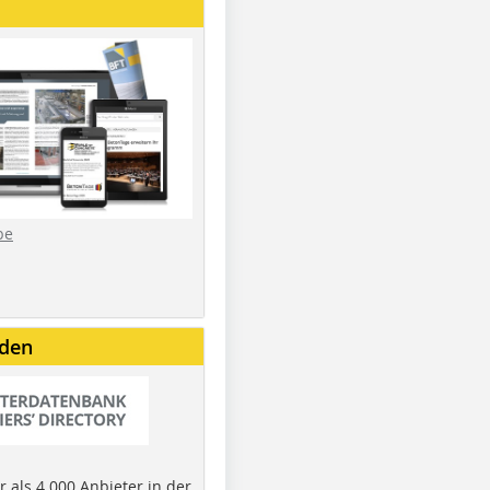
be
nden
 als 4.000 Anbieter in der