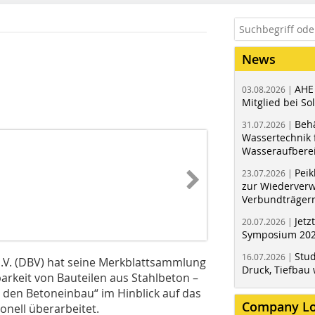
News
AHE
03.08.2026 |
Mitglied bei Sol
Behä
31.07.2026 |
Wassertechnik f
Wasseraufbere
Peik
23.07.2026 |
zur Wiederver
Verbundträger
Jetz
20.07.2026 |
Symposium 202
Stud
16.07.2026 |
.V.
(DBV) hat seine Merkblattsammlung
Druck, Tiefbau 
arkeit von Bauteilen aus Stahlbeton –
den Betoneinbau“ im Hinblick auf das
Company L
nell überarbeitet.