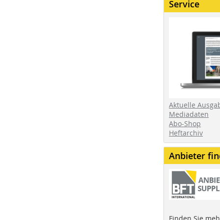
Service
Aktuelle Ausga
Mediadaten
Abo-Shop
Heftarchiv
Anbieter fi
Finden Sie mehr