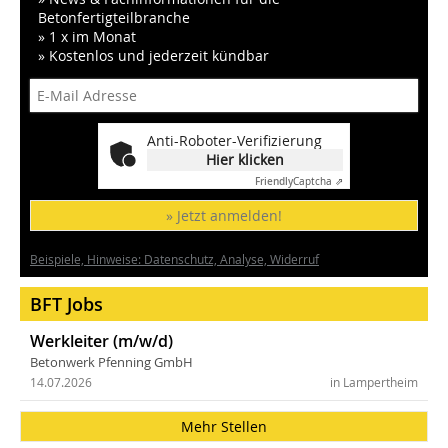
Betonfertigteilbranche
» 1 x im Monat
» Kostenlos und jederzeit kündbar
Anti-Roboter-Verifizierung
Hier klicken
Friendly
Captcha ⇗
» Jetzt anmelden!
Beispiele, Hinweise: Datenschutz, Analyse, Widerruf
BFT Jobs
Werkleiter (m/w/d)
Betonwerk Pfenning GmbH
14.07.2026
in Lampertheim
Mehr Stellen