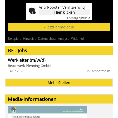
Anti-Roboter-Verifizierung
Hier klicken
Friendly
Captcha ⇗
» Jetzt anmelden!
Beispiele, Hinweise: Datenschutz, Analyse, Widerruf
BFT Jobs
Werkleiter (m/w/d)
Betonwerk Pfenning GmbH
14.07.2026
in Lampertheim
Mehr Stellen
Media-Informationen