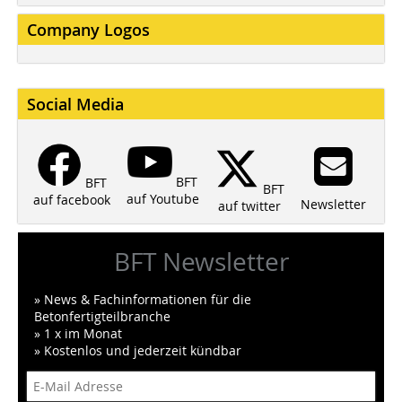
Company Logos
Social Media
BFT
BFT
BFT
auf Youtube
auf facebook
Newsletter
auf twitter
BFT Newsletter
» News & Fachinformationen für die
Betonfertigteilbranche
» 1 x im Monat
» Kostenlos und jederzeit kündbar