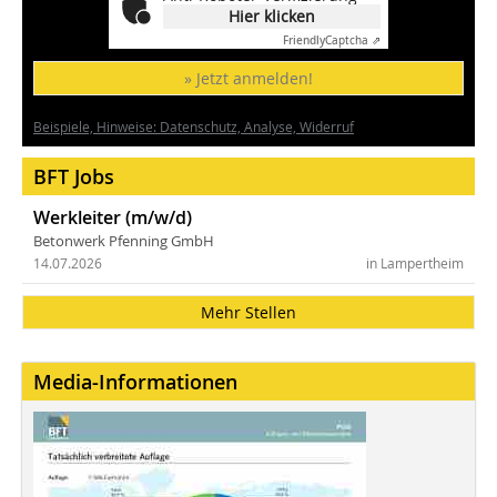
Hier klicken
Friendly
Captcha ⇗
» Jetzt anmelden!
Beispiele, Hinweise: Datenschutz, Analyse, Widerruf
BFT Jobs
Werkleiter (m/w/d)
Betonwerk Pfenning GmbH
14.07.2026
in Lampertheim
Mehr Stellen
Media-Informationen