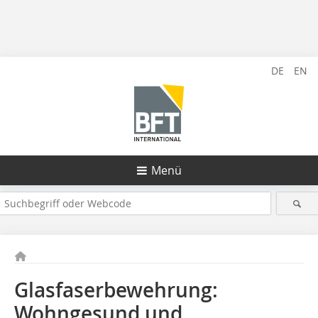
DE
EN
Menü
Glasfaserbewehrung:
Wohngesund und