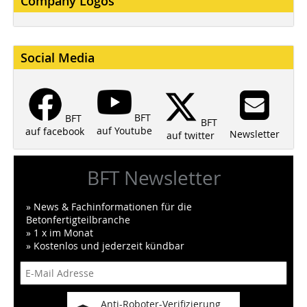
Company Logos
Social Media
BFT
BFT
BFT
auf Youtube
auf facebook
Newsletter
auf twitter
BFT Newsletter
» News & Fachinformationen für die
Betonfertigteilbranche
» 1 x im Monat
» Kostenlos und jederzeit kündbar
Anti-Roboter-Verifizierung