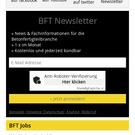
auf facebook
Newsletter
auf twitter
BFT Newsletter
» News & Fachinformationen für die
Betonfertigteilbranche
» 1 x im Monat
» Kostenlos und jederzeit kündbar
Anti-Roboter-Verifizierung
Hier klicken
Friendly
Captcha ⇗
» Jetzt anmelden!
Beispiele, Hinweise: Datenschutz, Analyse, Widerruf
BFT Jobs