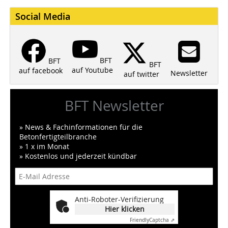
Social Media
BFT
BFT
BFT
auf Youtube
auf facebook
Newsletter
auf twitter
BFT Newsletter
» News & Fachinformationen für die
Betonfertigteilbranche
» 1 x im Monat
» Kostenlos und jederzeit kündbar
Anti-Roboter-Verifizierung
Hier klicken
Friendly
Captcha ⇗