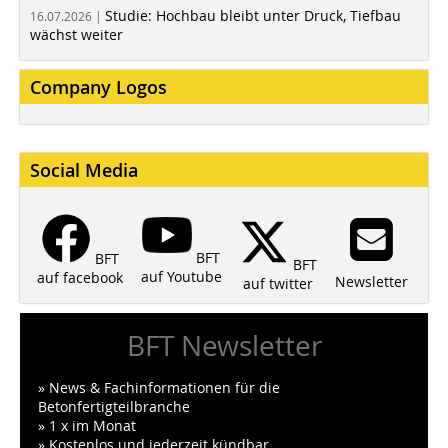
Studie: Hochbau bleibt unter Druck, Tiefbau
16.07.2026 |
wächst weiter
Company Logos
Social Media
BFT
BFT
BFT
auf Youtube
auf facebook
Newsletter
auf twitter
BFT Newsletter
» News & Fachinformationen für die
Betonfertigteilbranche
» 1 x im Monat
» Kostenlos und jederzeit kündbar