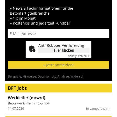
» News & Fachinformationen für die
Betonfertigteilbranche
» 1 x im Monat
» Kostenlos und jederzeit kündbar
Anti-Roboter-Verifizierung
Hier klicken
Friendly
Captcha ⇗
» Jetzt anmelden!
Beispiele, Hinweise: Datenschutz, Analyse, Widerruf
BFT Jobs
Werkleiter (m/w/d)
Betonwerk Pfenning GmbH
14.07.2026
in Lampertheim