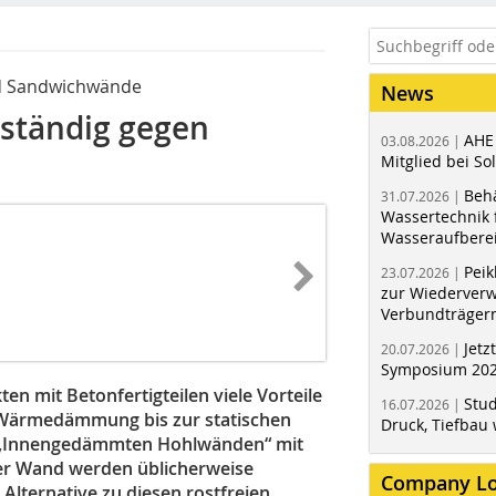
nd Sandwichwände
News
ständig gegen
AHE
03.08.2026 |
Mitglied bei Sol
Behä
31.07.2026 |
Wassertechnik f
Wasseraufbere
Peik
23.07.2026 |
zur Wiederver
Verbundträger
Jetz
20.07.2026 |
Symposium 202
n mit Betonfertigteilen viele Vorteile
Stud
16.07.2026 |
e Wärmedämmung bis zur statischen
Druck, Tiefbau 
n „Innengedämmten Hohlwänden“ mit
er Wand werden üblicherweise
Company L
s Alternative zu diesen rostfreien