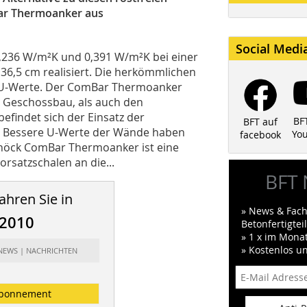
Bar Thermoanker aus
Social Medi
,236 W/m²K und 0,391 W/m²K bei einer
36,5 cm realisiert. Die herkömmlichen
e U-Werte. Der ComBar Thermoanker
n Geschossbau, als auch den
efindet sich der Einsatz der
BF
BFT auf
h. Bessere U-Werte der Wände haben
Yo
facebook
chöck ComBar Thermoanker ist eine
satzschalen an die...
BFT 
ahren Sie in
» News & Fach
/2010
Betonfertigte
» 1 x im Mona
» Kostenlos u
 NEWS | NACHRICHTEN
bonnement