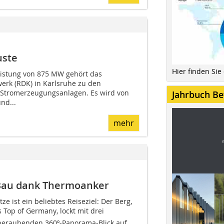
uste
Hier finden Sie
Leistung von 875 MW gehört das
rk (RDK) in Karlsruhe zu den
 Stromerzeugungsanlagen. Es wird von
Jahrbuch Be
nd...
mehr
-Bau dank Thermoanker
e ist ein beliebtes Reiseziel: Der Berg,
 Top of Germany, lockt mit drei
beraubenden 360º-Panorama-Blick auf