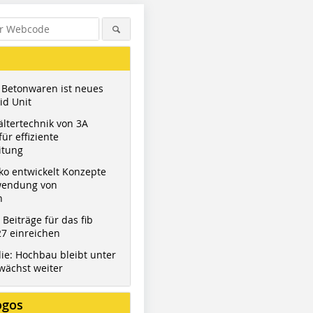
 Betonwaren ist neues
id Unit
ltertechnik von 3A
ür effiziente
itung
ko entwickelt Konzepte
wendung von
n
t Beiträge für das fib
7 einreichen
ie: Hochbau bleibt unter
wächst weiter
ogos