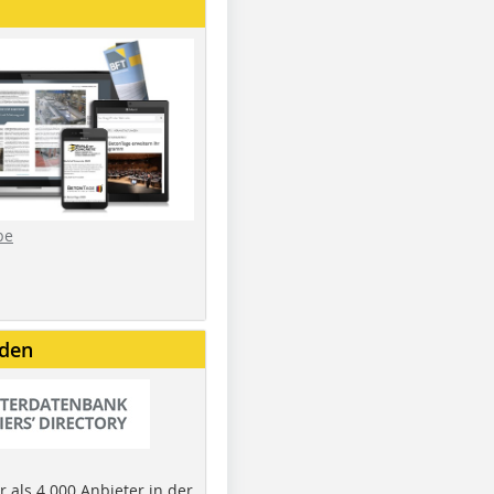
be
nden
 als 4.000 Anbieter in der