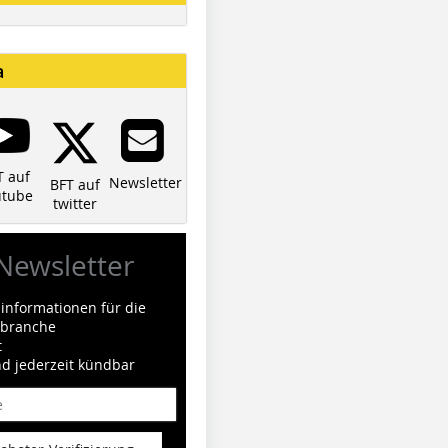
a
T auf
Newsletter
BFT auf
utube
twitter
Newsletter
informationen für die
ilbranche
t
nd jederzeit kündbar