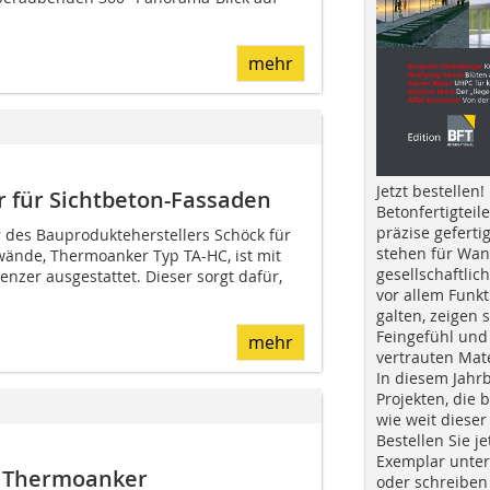
mehr
Jetzt bestellen!
 für Sichtbeton-Fassaden
Betonfertigteil
präzise geferti
des Bauprodukteherstellers Schöck für
stehen für Wan
ände, Thermoanker Typ TA-HC, ist mit
gesellschaftlic
nzer ausgestattet. Dieser sorgt dafür,
vor allem Funkt
galten, zeigen s
Feingefühl und
mehr
vertrauten Mat
In diesem Jahr
Projekten, die 
wie weit dieser
Bestellen Sie je
Exemplar unte
 Thermoanker
oder schreiben 