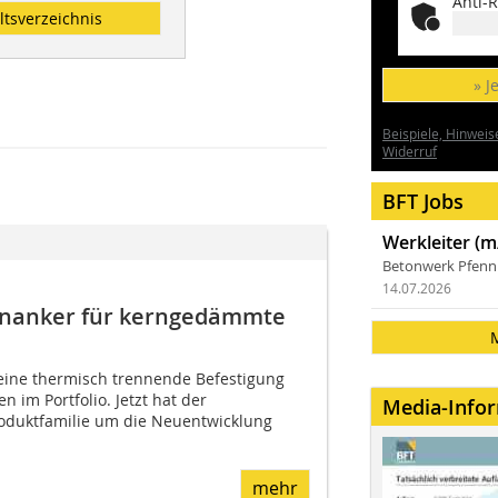
Anti-R
ltsverzeichnis
» J
Beispiele, Hinweis
Widerruf
BFT Jobs
Werkleiter (m
Betonwerk Pfen
14.07.2026
denanker für kerngedämmte
 eine thermisch trennende Befestigung
en im Portfolio. Jetzt hat der
Media-Info
Produktfamilie um die Neuentwicklung
mehr