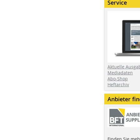
Service
Aktuelle Ausga
Mediadaten
Abo-Shop
Heftarchiv
Anbieter fi
Finden Sie mehr