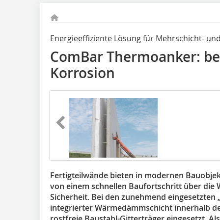
Energieeffiziente Lösung für Mehrschicht- u
ComBar Thermoanker: be
Korrosion
Fertigteilwände bieten in modernen Bauobjekte
von einem schnellen Baufortschritt über di
Sicherheit. Bei den zunehmend eingesetzte
integrierter Wärmedämmschicht innerhalb d
rostfreie Baustahl-Gitterträger eingesetzt. Al