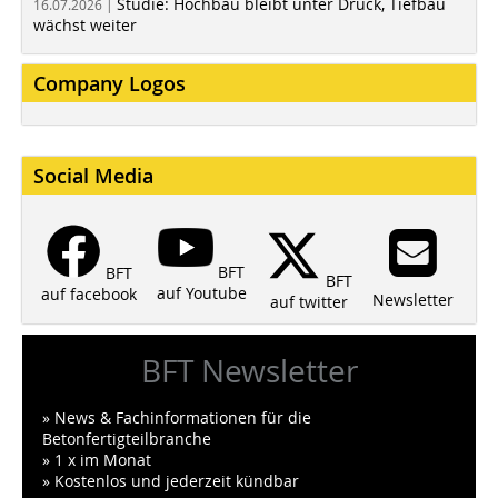
Studie: Hochbau bleibt unter Druck, Tiefbau
16.07.2026 |
wächst weiter
Company Logos
Social Media
BFT
BFT
BFT
auf Youtube
auf facebook
Newsletter
auf twitter
BFT Newsletter
» News & Fachinformationen für die
Betonfertigteilbranche
» 1 x im Monat
» Kostenlos und jederzeit kündbar