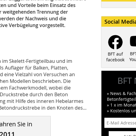
en und Vorteile beim Einsatz des
ur weitgehenden Trennung der
werden der Nachweis und die
Social Medi
ive Verbügelung vorgestellt.
BF
BFT auf
Yo
facebook
im Skelett-Fertigteilbau und im
 Auflager für Balken, Platten,
nd eine Vielzahl von Versuchen an
BFT 
hen Modellen beschrieben. Die
nem Fachwerkmodell, wobei die
» News & Fach
 Druckstrebe durch den Beton
Betonfertigte
g mit Hilfe des inneren Hebelarmes
» 1 x im Mona
etondruckstrebe in den Knoten des...
» Kostenlos u
ahren Sie in
/2011