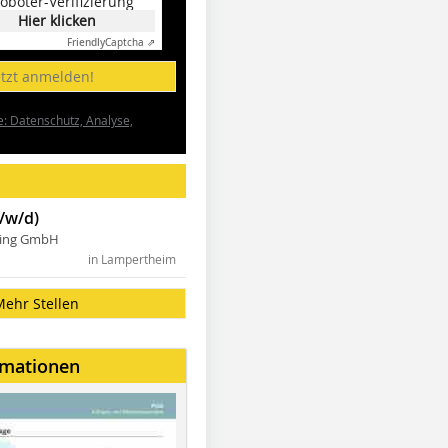
oboter-Verifizierung
Hier klicken
Friendly
Captcha ⇗
etzt anmelden!
e: Datenschutz, Analyse,
/w/d)
ning GmbH
in Lampertheim
Mehr Stellen
rmationen