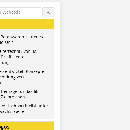
 Betonwaren ist neues
id Unit
ltertechnik von 3A
ür effiziente
itung
ko entwickelt Konzepte
wendung von
n
t Beiträge für das fib
7 einreichen
ie: Hochbau bleibt unter
wächst weiter
ogos