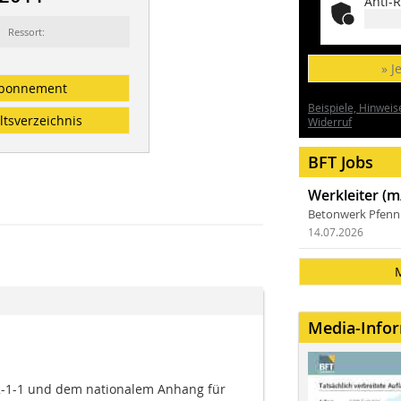
Anti-R
Ressort:
» J
bonnement
Beispiele, Hinweis
ltsverzeichnis
Widerruf
BFT Jobs
Werkleiter (m
Betonwerk Pfen
14.07.2026
Media-Info
-1-1 und dem nationalem Anhang für