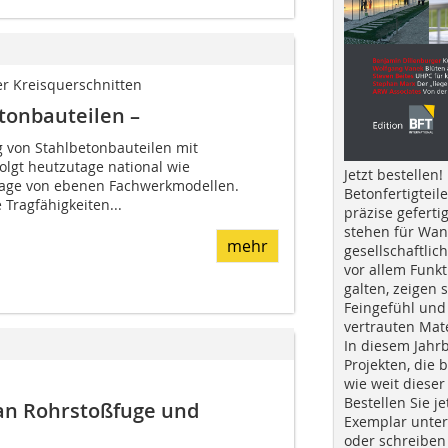
r Kreisquerschnitten
tonbauteilen –
 von Stahlbetonbauteilen mit
lgt heutzutage national wie
Jetzt bestellen!
dlage von ebenen Fachwerkmodellen.
Betonfertigteil
Tragfähigkeiten...
präzise geferti
stehen für Wan
mehr
gesellschaftlic
vor allem Funkt
galten, zeigen s
Feingefühl und
vertrauten Mat
In diesem Jahr
Projekten, die 
wie weit dieser
Bestellen Sie je
an Rohrstoßfuge und
Exemplar unte
oder schreiben 