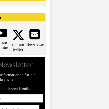
a
T auf
Newsletter
BFT auf
utube
twitter
Newsletter
informationen für die
ilbranche
t
nd jederzeit kündbar