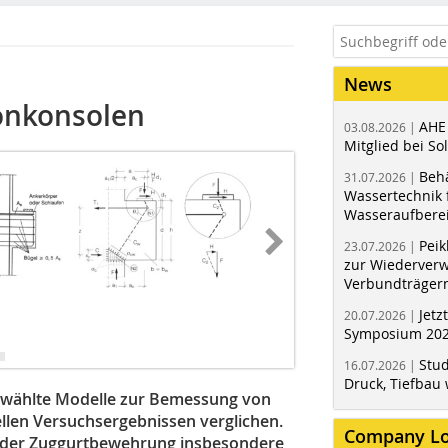
News
onkonsolen
AHE
03.08.2026 |
Mitglied bei Sol
Behä
31.07.2026 |
Wassertechnik f
Wasseraufbere
Peik
23.07.2026 |
zur Wiederver
Verbundträger
Jetz
20.07.2026 |
Symposium 202
Stud
16.07.2026 |
Druck, Tiefbau 
ewählte Modelle zur Bemessung von
llen Versuchsergebnissen verglichen.
Company L
 der Zuggurtbewehrung insbesondere