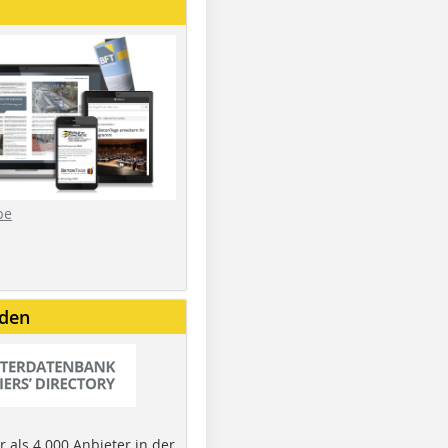
be
nden
 als 4.000 Anbieter in der