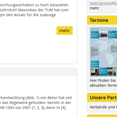
leserservice@b
Forschungsvorhaben zu hoch belasteten
mehr
Lehrstuhl Massivbau der TUM hat zum
gen den Ansatz für die zulässige
Termine
mehr
Hier finden Sie
aktuellen Term
Unsere Part
tsentwicklung (Abb. 1) von Beton hat seit
n das Regelwerk gefunden: bereits in der
Verbände und 
 1045 von 2001 [1, 2, 3], dann in [4],