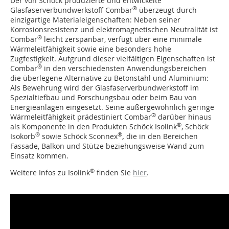
Der von Schöck produzierte und entwickelte
®
Glasfaserverbundwerkstoff Combar
überzeugt durch
einzigartige Materialeigenschaften: Neben seiner
Korrosionsresistenz und elektromagnetischen Neutralität ist
®
Combar
leicht zerspanbar, verfügt über eine minimale
Wärmeleitfähigkeit sowie eine besonders hohe
Zugfestigkeit. Aufgrund dieser vielfältigen Eigenschaften ist
®
Combar
in den verschiedensten Anwendungsbereichen
die überlegene Alternative zu Betonstahl und Aluminium:
Als Bewehrung wird der Glasfaserverbundwerkstoff im
Spezialtiefbau und Forschungsbau oder beim Bau von
Energieanlagen eingesetzt. Seine außergewöhnlich geringe
®
Wärmeleitfähigkeit prädestiniert Combar
darüber hinaus
®
als Komponente in den Produkten Schöck Isolink
, Schöck
®
®
Isokorb
sowie Schöck Sconnex
,
die in den Bereichen
Fassade, Balkon und Stütze beziehungsweise Wand zum
Einsatz kommen.
®
Weitere Infos zu Isolink
finden Sie
hier
.