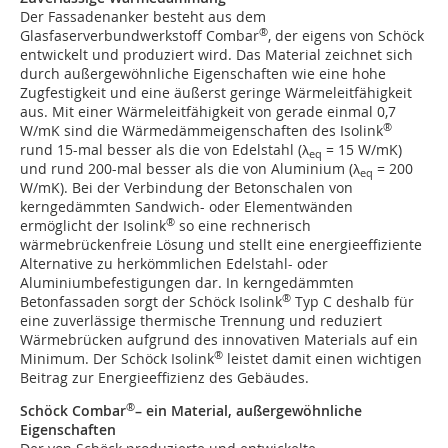
Der Fassadenanker besteht aus dem
®
Glasfaserverbundwerkstoff Combar
, der eigens von Schöck
entwickelt und produziert wird. Das Material zeichnet sich
durch außergewöhnliche Eigenschaften wie eine hohe
Zugfestigkeit und eine äußerst geringe Wärmeleitfähigkeit
aus. Mit einer Wärmeleitfähigkeit von gerade einmal 0,7
®
W/mK sind die Wärmedämmeigenschaften des Isolink
rund 15-mal besser als die von Edelstahl (λ
= 15 W/mK)
eq
und rund 200-mal besser als die von Aluminium (λ
= 200
eq
W/mK). Bei der Verbindung der Betonschalen von
kerngedämmten Sandwich- oder Elementwänden
®
ermöglicht der Isolink
so eine rechnerisch
wärmebrückenfreie Lösung und stellt eine energieeffiziente
Alternative zu herkömmlichen Edelstahl- oder
Aluminiumbefestigungen dar. In kerngedämmten
®
Betonfassaden sorgt der Schöck Isolink
Typ C deshalb für
eine zuverlässige thermische Trennung und reduziert
Wärmebrücken aufgrund des innovativen Materials auf ein
®
Minimum. Der Schöck Isolink
leistet damit einen wichtigen
Beitrag zur Energieeffizienz des Gebäudes.
®
Schöck Combar
–
ein Material, außergewöhnliche
Eigenschaften