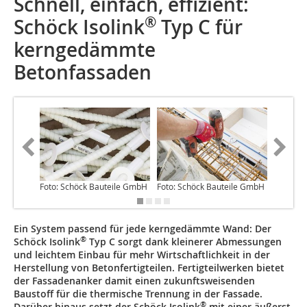
Schnell, einfach, effizient:
®
Schöck Isolink
Typ C für
kerngedämmte
Betonfassaden
Foto: Schöck Bauteile GmbH
Foto: Schöck Bauteile GmbH
Foto: S
Ein System passend für jede kerngedämmte Wand: Der
®
Schöck Isolink
Typ C sorgt dank kleinerer Abmessungen
und leichtem Einbau für mehr Wirtschaftlichkeit in der
Herstellung von Betonfertigteilen. Fertigteilwerken bietet
der Fassadenanker damit einen zukunftsweisenden
Baustoff für die thermische Trennung in der Fassade.
®
Darüber hinaus setzt der Schöck Isolink
mit einer äußerst