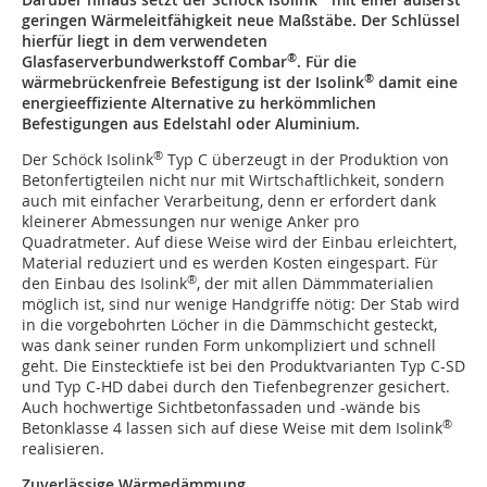
geringen Wärmeleitfähigkeit neue Maßstäbe. Der Schlüssel
hierfür liegt in dem verwendeten
®
Glasfaserverbundwerkstoff Combar
. Für die
®
wärmebrückenfreie Befestigung ist der Isolink
damit eine
energieeffiziente Alternative zu herkömmlichen
Befestigungen aus Edelstahl oder Aluminium.
®
Der Schöck Isolink
Typ C überzeugt in der Produktion von
Betonfertigteilen nicht nur mit Wirtschaftlichkeit, sondern
auch mit einfacher Verarbeitung, denn er erfordert dank
kleinerer Abmessungen nur wenige Anker pro
Quadratmeter. Auf diese Weise wird der Einbau erleichtert,
Material reduziert und es werden Kosten eingespart. Für
®
den Einbau des Isolink
, der mit allen Dämmmaterialien
möglich ist, sind nur wenige Handgriffe nötig: Der Stab wird
in die vorgebohrten Löcher in die Dämmschicht gesteckt,
was dank seiner runden Form unkompliziert und schnell
geht. Die Einstecktiefe ist bei den Produktvarianten Typ C-SD
und Typ C-HD dabei durch den Tiefenbegrenzer gesichert.
Auch hochwertige Sichtbetonfassaden und -wände bis
®
Betonklasse 4 lassen sich auf diese Weise mit dem Isolink
realisieren.
Zuverlässige Wärmedämmung