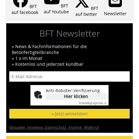
BFT
BFT
BFT
auf Youtube
auf facebook
Newsletter
auf twitter
BFT Newsletter
» News & Fachinformationen für die
Betonfertigteilbranche
» 1 x im Monat
» Kostenlos und jederzeit kündbar
Anti-Roboter-Verifizierung
Hier klicken
Friendly
Captcha ⇗
» Jetzt anmelden!
Beispiele, Hinweise: Datenschutz, Analyse, Widerruf