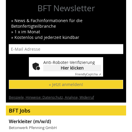
BFT Newsletter
» News & Fachinformationen für die
Betonfertigteilbranche
» 1 x im Monat
» Kostenlos und jederzeit kündbar
Anti-Roboter-Verifizierung
Hier klicken
Friendly
Captcha ⇗
» Jetzt anmelden!
Beispiele, Hinweise: Datenschutz, Analyse, Widerruf
BFT Jobs
Werkleiter (m/w/d)
Betonwerk Pfenning GmbH