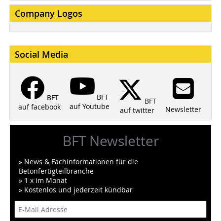
Company Logos
Social Media
BFT
BFT
BFT
auf Youtube
auf facebook
Newsletter
auf twitter
BFT Newsletter
» News & Fachinformationen für die
Betonfertigteilbranche
» 1 x im Monat
» Kostenlos und jederzeit kündbar