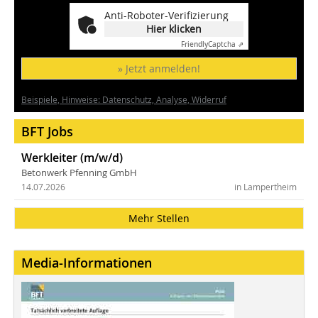
Anti-Roboter-Verifizierung
Hier klicken
Friendly
Captcha ⇗
» Jetzt anmelden!
Beispiele, Hinweise: Datenschutz, Analyse, Widerruf
BFT Jobs
Werkleiter (m/w/d)
Betonwerk Pfenning GmbH
14.07.2026
in Lampertheim
Mehr Stellen
Media-Informationen