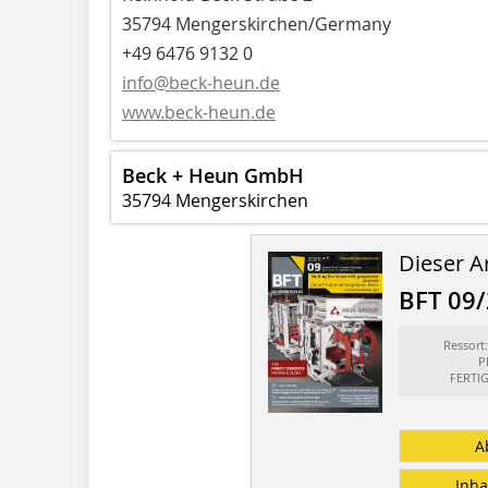
35794 Mengerskirchen/Germany
+49 6476 9132 0
info@beck-heun.de
www.beck-heun.de
Beck + Heun GmbH
35794 Mengerskirchen
Dieser Ar
BFT 09
Ressor
P
FERTI
A
Inha