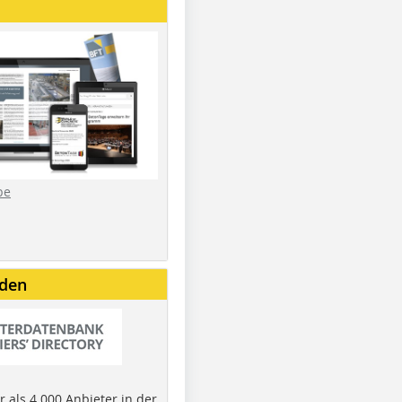
be
nden
 als 4.000 Anbieter in der