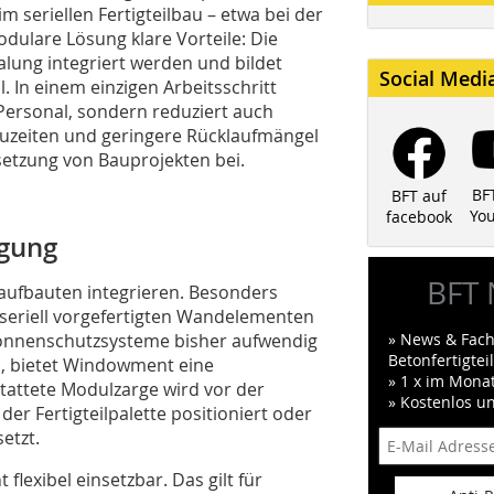
 seriellen Fertigteilbau – etwa bei der
dulare Lösung klare Vorteile: Die
alung integriert werden und bildet
Social Medi
In einem einzigen Arbeitsschritt
 Personal, sondern reduziert auch
auzeiten und geringere Rücklaufmängel
setzung von Bauprojekten bei.
BF
BFT auf
Yo
facebook
igung
BFT 
aufbauten integrieren. Besonders
d seriell vorgefertigten Wandelementen
onnenschutzsysteme bisher aufwendig
» News & Fach
Betonfertigte
, bietet Windowment eine
» 1 x im Mona
stattete Modulzarge wird vor der
» Kostenlos u
er Fertigteilpalette positioniert oder
etzt.
lexibel einsetzbar. Das gilt für