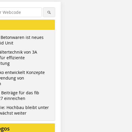
 Betonwaren ist neues
id Unit
ltertechnik von 3A
ür effiziente
itung
ko entwickelt Konzepte
wendung von
n
t Beiträge für das fib
7 einreichen
ie: Hochbau bleibt unter
wächst weiter
ogos