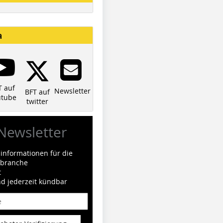
a
T auf
Newsletter
BFT auf
utube
twitter
Newsletter
informationen für die
ilbranche
t
nd jederzeit kündbar