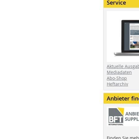
Service
Aktuelle Ausga
Mediadaten
Abo-Shop
Heftarchiv
Anbieter fi
Finden Sie mehr