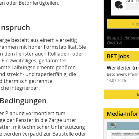
Anti-R
 oder Betonfertigteilen.
» J
sanspruch
Beispiele, Hinweis
rge besteht aus einem vierseitig
Widerruf
men mit hoher Formstabilität. Sie
ben dem Fenster auch Rollladen- oder
BFT Jobs
 Ein zweiteiliges, gedämmtes
mte Laibungselemente gehören
Werkleiter (m
nd streich- und tapezierfähig, die
Betonwerk Pfen
d thermisch getrennte
14.07.2026
che integrierbar.
n Bedingungen
er Planung vormontiert zum
Media-Info
ge der Fenster in die Zarge unter
ter, mit technischer Unterstützung
e werden verpackt zur Baustelle oder