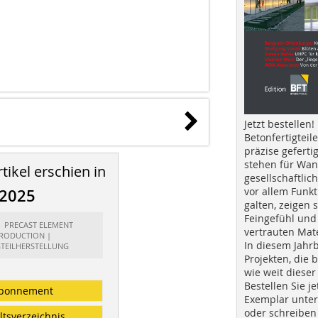
Jetzt bestellen!
Betonfertigteil
präzise geferti
stehen für Wan
tikel erschien in
gesellschaftlic
vor allem Funkt
/2025
galten, zeigen s
Feingefühl und
t: PRECAST ELEMENT
vertrauten Mat
RODUCTION |
In diesem Jahr
GTEILHERSTELLUNG
Projekten, die 
wie weit dieser
Bestellen Sie je
bonnement
Exemplar unte
oder schreiben 
ltsverzeichnis