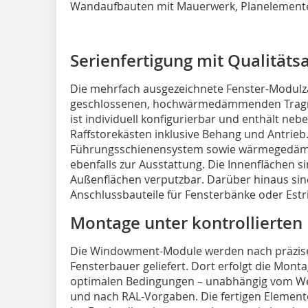
Wandaufbauten mit Mauerwerk, Planelementen
Serienfertigung mit Qualität
Die mehrfach ausgezeichnete Fenster-Modulza
geschlossenen, hochwärmedämmenden Tragrah
ist individuell konfigurierbar und enthält ne
Raffstorekästen inklusive Behang und Antrieb.
Führungsschienensystem sowie wärmegedäm
ebenfalls zur Ausstattung. Die Innenflächen si
Außenflächen verputzbar. Darüber hinaus sin
Anschlussbauteile für Fensterbänke oder Estri
Montage unter kontrollierte
Die Windowment-Module werden nach präzis
Fensterbauer geliefert. Dort erfolgt die Monta
optimalen Bedingungen – unabhängig vom Wet
und nach RAL-Vorgaben. Die fertigen Element