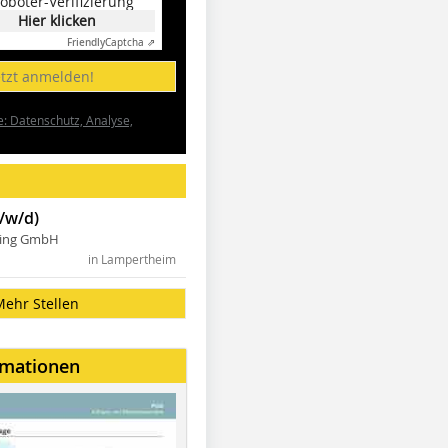
oboter-Verifizierung
Hier klicken
Friendly
Captcha ⇗
etzt anmelden!
e: Datenschutz, Analyse,
/w/d)
ning GmbH
in Lampertheim
Mehr Stellen
rmationen