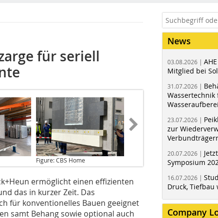
News
rge für seriell
AHE
03.08.2026 |
nte
Mitglied bei Sol
Behä
31.07.2026 |
Wassertechnik f
Wasseraufbere
Peik
23.07.2026 |
zur Wiederver
Verbundträger
Jetz
20.07.2026 |
Figure: CBS Home
Symposium 202
Stud
16.07.2026 |
k+Heun ermöglicht einen effizienten
Druck, Tiefbau 
nd das in kurzer Zeit. Das
uch für konventionelles Bauen geeignet
Company L
ten samt Behang sowie optional auch