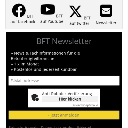
BFT
BFT
BFT
auf Youtube
auf facebook
Newsletter
auf twitter
BFT Newsletter
» News & Fachinformationen für die
Betonfertigteilbranche
» 1 x im Monat
» Kostenlos und jederzeit kündbar
Anti-Roboter-Verifizierung
Hier klicken
Friendly
Captcha ⇗
» Jetzt anmelden!
Beispiele, Hinweise: Datenschutz, Analyse, Widerruf