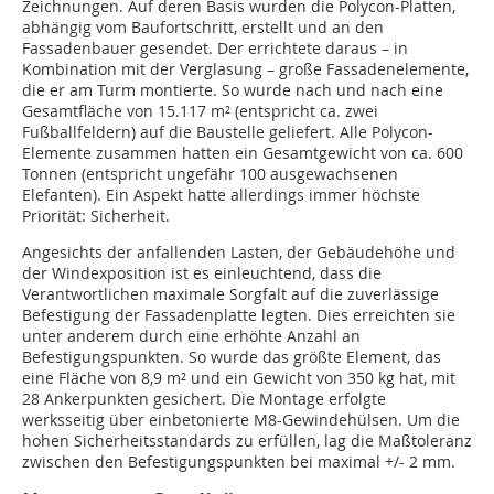
Zeichnungen. Auf deren Basis wurden die Polycon-Platten,
abhängig vom Baufortschritt, erstellt und an den
Fassadenbauer gesendet. Der errichtete daraus – in
Kombination mit der Verglasung – große Fassadenelemente,
die er am Turm montierte. So wurde nach und nach eine
Gesamtfläche von 15.117 m² (entspricht ca. zwei
Fußballfeldern) auf die Baustelle geliefert. Alle Polycon-
Elemente zusammen hatten ein Gesamtgewicht von ca. 600
Tonnen (entspricht ungefähr 100 ausgewachsenen
Elefanten). Ein Aspekt hatte allerdings immer höchste
Priorität: Sicherheit.
Angesichts der anfallenden Lasten, der Gebäudehöhe und
der Windexposition ist es einleuchtend, dass die
Verantwortlichen maximale Sorgfalt auf die zuverlässige
Befestigung der Fassadenplatte legten. Dies erreichten sie
unter anderem durch eine erhöhte Anzahl an
Befestigungspunkten. So wurde das größte Element, das
eine Fläche von 8,9 m² und ein Gewicht von 350 kg hat, mit
28 Ankerpunkten gesichert. Die Montage erfolgte
werksseitig über einbetonierte M8-Gewindehülsen. Um die
hohen Sicherheitsstandards zu erfüllen, lag die Maßtoleranz
zwischen den Befestigungspunkten bei maximal +/- 2 mm.