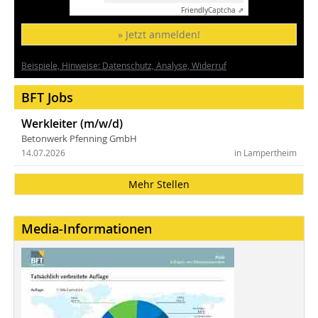
Friendly
Captcha ⇗
» Jetzt anmelden!
Beispiele, Hinweise: Datenschutz, Analyse, Widerruf
BFT Jobs
Werkleiter (m/w/d)
Betonwerk Pfenning GmbH
14.07.2026
in Lampertheim
Mehr Stellen
Media-Informationen