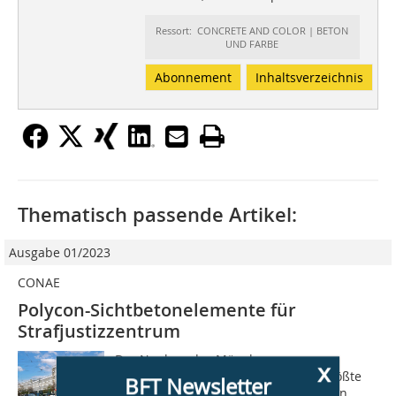
Ressort: CONCRETE AND COLOR | BETON
UND FARBE
Abonnement
Inhaltsverzeichnis
Thematisch passende Artikel:
Ausgabe 01/2023
CONAE
Polycon-Sichtbetonelemente für
Strafjustizzentrum
Der Neubau des Münchner
x
Strafjustizzentrums ist das derzeit größte
BFT Newsletter
Hochbauprojekt des Freistaates Bayern.