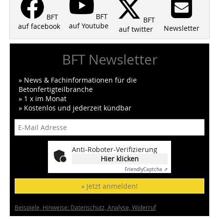
BFT
BFT
BFT
auf Youtube
auf facebook
Newsletter
auf twitter
BFT Newsletter
» News & Fachinformationen für die
Betonfertigteilbranche
» 1 x im Monat
» Kostenlos und jederzeit kündbar
Anti-Roboter-Verifizierung
Hier klicken
Friendly
Captcha ⇗
» Jetzt anmelden!
Beispiele, Hinweise: Datenschutz, Analyse, Widerruf