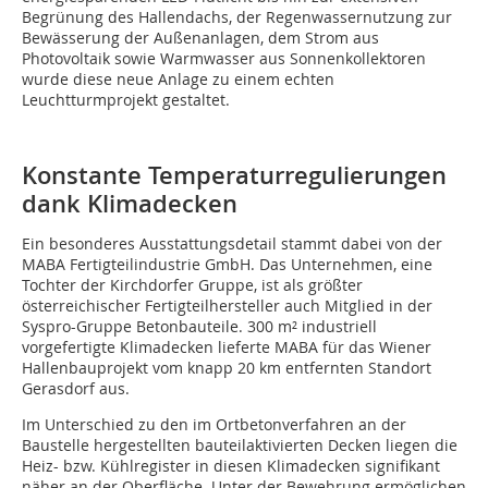
Begrünung des Hallendachs, der Regenwassernutzung zur
Bewässerung der Außenanlagen, dem Strom aus
Photovoltaik sowie Warmwasser aus Sonnenkollektoren
wurde diese neue Anlage zu einem echten
Leuchtturmprojekt gestaltet.
Konstante Temperaturregulierungen
dank Klimadecken
Ein besonderes Ausstattungsdetail stammt dabei von der
MABA Fertigteilindustrie GmbH. Das Unternehmen, eine
Tochter der Kirchdorfer Gruppe, ist als größter
österreichischer Fertigteilhersteller auch Mitglied in der
Syspro-Gruppe Betonbauteile. 300 m² industriell
vorgefertigte Klimadecken lieferte MABA für das Wiener
Hallenbauprojekt vom knapp 20 km entfernten Standort
Gerasdorf aus.
Im Unterschied zu den im Ortbetonverfahren an der
Baustelle hergestellten bauteilaktivierten Decken liegen die
Heiz- bzw. Kühlregister in diesen Klimadecken signifikant
näher an der Oberfläche. Unter der Bewehrung ermöglichen