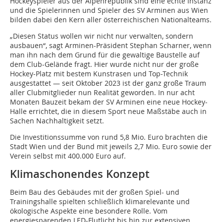
Hockeyspieler aus der Alpenrepublik sind eine echte Instanz
und die Spielerinnen und Spieler des SV Arminen aus Wien
bilden dabei den Kern aller österreichischen Nationalteams.
„Diesen Status wollen wir nicht nur verwalten, sondern
ausbauen“, sagt Arminen-Präsident Stephan Scharner, wenn
man ihn nach dem Grund für die gewaltige Baustelle auf
dem Club-Gelände fragt. Hier wurde nicht nur der große
Hockey-Platz mit bestem Kunstrasen und Top-Technik
ausgestattet — seit Oktober 2023 ist der ganz große Traum
aller Clubmitglieder nun Realität geworden. In nur acht
Monaten Bauzeit bekam der SV Arminen eine neue Hockey-
Halle errichtet, die in diesem Sport neue Maßstäbe auch in
Sachen Nachhaltigkeit setzt.
Die Investitionssumme von rund 5,8 Mio. Euro brachten die
Stadt Wien und der Bund mit jeweils 2,7 Mio. Euro sowie der
Verein selbst mit 400.000 Euro auf.
Klimaschonendes Konzept
Beim Bau des Gebäudes mit der großen Spiel- und
Trainingshalle spielten schließlich klimarelevante und
ökologische Aspekte eine besondere Rolle. Vom
energiesparenden LED-Flutlicht bis hin zur extensiven