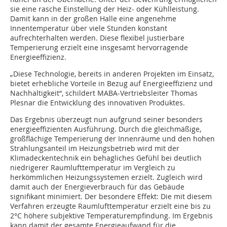
sie eine rasche Einstellung der Heiz- oder Kühlleistung.
Damit kann in der großen Halle eine angenehme
Innentemperatur über viele Stunden konstant
aufrechterhalten werden. Diese flexibel justierbare
Temperierung erzielt eine insgesamt hervorragende
Energieeffizienz.
„Diese Technologie, bereits in anderen Projekten im Einsatz,
bietet erhebliche Vorteile in Bezug auf Energieeffizienz und
Nachhaltigkeit“, schildert MABA-Vertriebsleiter Thomas
Plesnar die Entwicklung des innovativen Produktes.
Das Ergebnis überzeugt nun aufgrund seiner besonders
energieeffizienten Ausführung. Durch die gleichmäßige,
großflächige Temperierung der Innenräume und den hohen
Strahlungsanteil im Heizungsbetrieb wird mit der
Klimadeckentechnik ein behagliches Gefühl bei deutlich
niedrigerer Raumlufttemperatur im Vergleich zu
herkömmlichen Heizungssystemen erzielt. Zugleich wird
damit auch der Energieverbrauch für das Gebäude
signifikant minimiert. Der besondere Effekt: Die mit diesem
Verfahren erzeugte Raumlufttemperatur erzielt eine bis zu
2°C höhere subjektive Temperaturempfindung. Im Ergebnis
kann damit der gesamte Energieaufwand für die