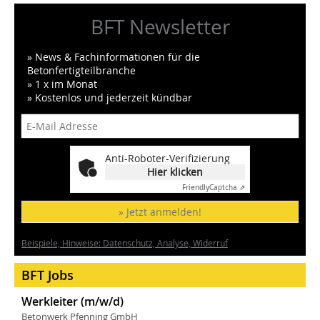
BFT Newsletter
» News & Fachinformationen für die
Betonfertigteilbranche
» 1 x im Monat
» Kostenlos und jederzeit kündbar
Anti-Roboter-Verifizierung
Hier klicken
Friendly
Captcha ⇗
» Jetzt anmelden!
Beispiele, Hinweise: Datenschutz, Analyse, Widerruf
BFT Jobs
Werkleiter (m/w/d)
Betonwerk Pfenning GmbH