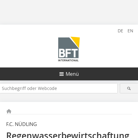
DE
EN
Menü
F.C. NÜDLING
Regenwasserbewirtschaftung