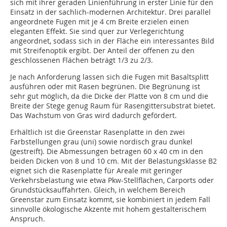
sich mit ihrer geraden Linienführung in erster Linie für den
Einsatz in der sachlich-modernen Architektur. Drei parallel
angeordnete Fugen mit je 4 cm Breite erzielen einen
eleganten Effekt. Sie sind quer zur Verlegerichtung
angeordnet, sodass sich in der Fläche ein interessantes Bild
mit Streifenoptik ergibt. Der Anteil der offenen zu den
geschlossenen Flächen beträgt 1/3 zu 2/3.
Je nach Anforderung lassen sich die Fugen mit Basaltsplitt
ausführen oder mit Rasen begrünen. Die Begrünung ist
sehr gut möglich, da die Dicke der Platte von 8 cm und die
Breite der Stege genug Raum für Rasengittersubstrat bietet.
Das Wachstum von Gras wird dadurch gefördert.
Erhältlich ist die Greenstar Rasenplatte in den zwei
Farbstellungen grau (uni) sowie nordisch grau dunkel
(gestreift). Die Abmessungen betragen 60 x 40 cm in den
beiden Dicken von 8 und 10 cm. Mit der Belastungsklasse B2
eignet sich die Rasenplatte für Areale mit geringer
Verkehrsbelastung wie etwa Pkw-Stellflächen, Carports oder
Grundstücksauffahrten. Gleich, in welchem Bereich
Greenstar zum Einsatz kommt, sie kombiniert in jedem Fall
sinnvolle ökologische Akzente mit hohem gestalterischem
Anspruch.