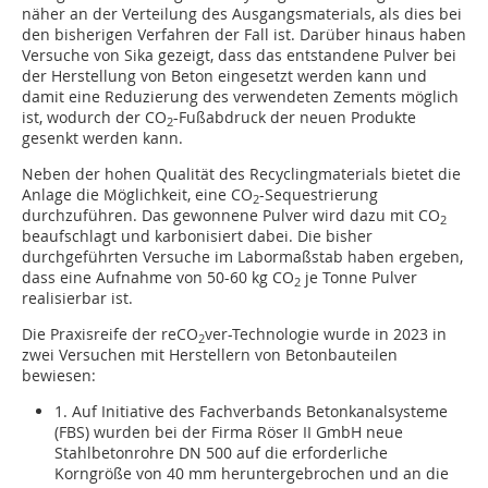
näher an der Verteilung des Ausgangsmaterials, als dies bei
den bisherigen Verfahren der Fall ist. Darüber hinaus haben
Versuche von Sika gezeigt, dass das entstandene Pulver bei
der Herstellung von Beton eingesetzt werden kann und
damit eine Reduzierung des verwendeten Zements möglich
ist, wodurch der CO
-Fußabdruck der neuen Produkte
2
gesenkt werden kann.
Neben der hohen Qualität des Recyclingmaterials bietet die
Anlage die Möglichkeit, eine CO
-Sequestrierung
2
durchzuführen. Das gewonnene Pulver wird dazu mit CO
2
beaufschlagt und karbonisiert dabei. Die bisher
durchgeführten Versuche im Labormaßstab haben ergeben,
dass eine Aufnahme von 50-60 kg CO
je Tonne Pulver
2
realisierbar ist.
Die Praxisreife der reCO
ver-Technologie wurde in 2023 in
2
zwei Versuchen mit Herstellern von Betonbauteilen
bewiesen:
1. Auf Initiative des Fachverbands Betonkanalsysteme
(FBS) wurden bei der Firma Röser II GmbH neue
Stahlbetonrohre DN 500 auf die erforderliche
Korngröße von 40 mm heruntergebrochen und an die