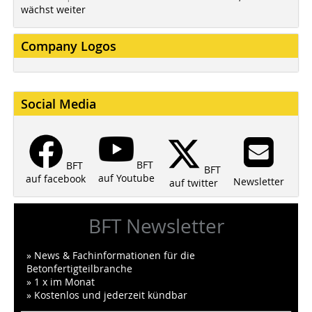
wächst weiter
Company Logos
Social Media
BFT
BFT
BFT
auf Youtube
auf facebook
Newsletter
auf twitter
BFT Newsletter
» News & Fachinformationen für die
Betonfertigteilbranche
» 1 x im Monat
» Kostenlos und jederzeit kündbar