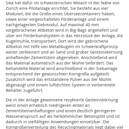
Sika hat dafür im schweizerischen Weiach in der Nähe von
Zürich eine Pilotanlage errichtet. Sie besteht aus vier
Modulen, die die Größe eines Überseecontainers haben,
sowie einer vorgeschalteten Förderanlage und einem
nachgelagerten Siebmodul. Auf maximal 40 mm
vorgebrochener Altbeton wird in Big-Bags angeliefert und
über ein Förderbandsystem in das Herzstück der Anlage, die
Kugelmühle, transportiert. Dort wird der gebrochene
Altbeton mit Hilfe von Metallkugeln im Schwerkraftprinzip
weiter zerkleinert und an Sand und grober Gesteinskörnung
anhaftender Zementstein abgerieben. Anschließend wird
das Material automatisch aus der Mühle befördert. Das
behandelte Material wird anschließend in der Siebanlage
entsprechend der gewünschten Korngröße aufgeteilt.
Zusätzlich wird das entstandene Pulver aus der Mühle
abgesaugt und einem luftdichten System in vorbereitete
Behälter zugeführt.
Die in der Anlage gewonnene rezyklierte Gesteinskörnung
weist einen erheblich niedrigeren Anteil an
Zementsteinanhaftungen und einen deutlich geringeren
Wasseranspruch auf als herkömmlicher Betonsplitt und ist
dadurch in vielfältigen Anwendungen einsetzbar. Die
Korngrößenverteilung des Recyclingmaterials liegt dabei viel