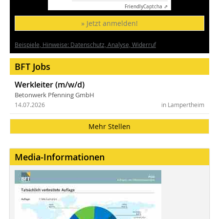
Friendly
Captcha ⇗
» Jetzt anmelden!
Beispiele, Hinweise: Datenschutz, Analyse, Widerruf
BFT Jobs
Werkleiter (m/w/d)
Betonwerk Pfenning GmbH
14.07.2026
in Lampertheim
Mehr Stellen
Media-Informationen