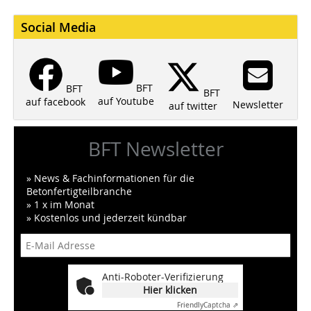
Social Media
BFT
BFT
BFT
auf Youtube
auf facebook
Newsletter
auf twitter
BFT Newsletter
» News & Fachinformationen für die
Betonfertigteilbranche
» 1 x im Monat
» Kostenlos und jederzeit kündbar
Anti-Roboter-Verifizierung
Hier klicken
Friendly
Captcha ⇗