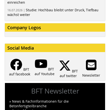
einreichen
Studie: Hochbau bleibt unter Druck, Tiefbau
16.07.2026 |
wächst weiter
Company Logos
Social Media
BFT
BFT
BFT
auf Youtube
auf facebook
Newsletter
auf twitter
BFT Newsletter
» News & Fachinformationen für die
Betonfertigteilbranche