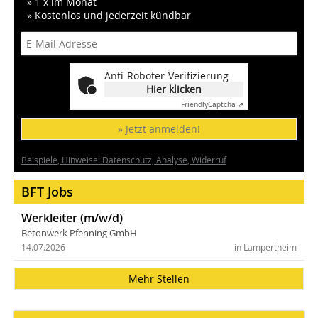
» 1 x im Monat
» Kostenlos und jederzeit kündbar
Anti-Roboter-Verifizierung
Hier klicken
Friendly
Captcha ⇗
» Jetzt anmelden!
Beispiele, Hinweise: Datenschutz, Analyse, Widerruf
BFT Jobs
Werkleiter (m/w/d)
Betonwerk Pfenning GmbH
14.07.2026
in Lampertheim
Mehr Stellen