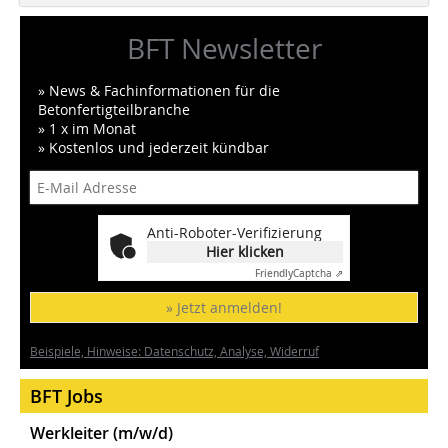
BFT Newsletter
» News & Fachinformationen für die
Betonfertigteilbranche
» 1 x im Monat
» Kostenlos und jederzeit kündbar
Anti-Roboter-Verifizierung
Hier klicken
Friendly
Captcha ⇗
» Jetzt anmelden!
Beispiele, Hinweise: Datenschutz, Analyse, Widerruf
BFT Jobs
Werkleiter (m/w/d)