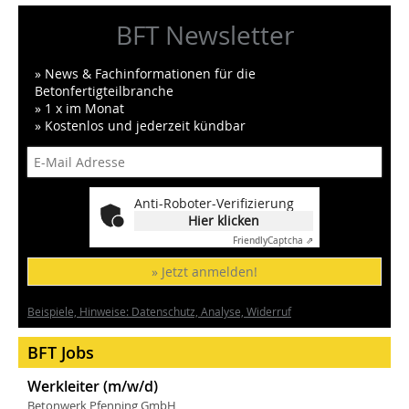
BFT Newsletter
» News & Fachinformationen für die
Betonfertigteilbranche
» 1 x im Monat
» Kostenlos und jederzeit kündbar
Anti-Roboter-Verifizierung
Hier klicken
Friendly
Captcha ⇗
» Jetzt anmelden!
Beispiele, Hinweise: Datenschutz, Analyse, Widerruf
BFT Jobs
Werkleiter (m/w/d)
Betonwerk Pfenning GmbH