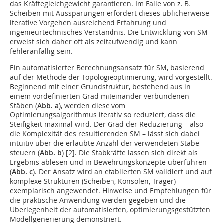
das Kräftegleichgewicht garantieren. Im Falle von z. B.
Scheiben mit Aussparungen erfordert dieses üblicherweise
iterative Vorgehen ausreichend Erfahrung und
ingenieurtechnisches Verständnis. Die Entwicklung von SM
erweist sich daher oft als zeitaufwendig und kann
fehleranfällig sein.
Ein automatisierter Berechnungsansatz für SM, basierend
auf der Methode der Topologieoptimierung, wird vorgestellt.
Beginnend mit einer Grundstruktur, bestehend aus in
einem vordefinierten Grad miteinander verbundenen
Stäben (
Abb. a
), werden diese vom
Optimierungsalgorithmus iterativ so reduziert, dass die
Steifigkeit maximal wird. Der Grad der Reduzierung – also
die Komplexität des resultierenden SM – lässt sich dabei
intuitiv über die erlaubte Anzahl der verwendeten Stäbe
steuern (
Abb. b
) [2]. Die Stabkräfte lassen sich direkt als
Ergebnis ablesen und in Bewehrungskonzepte überführen
(
Abb. c
). Der Ansatz wird an etablierten SM validiert und auf
komplexe Strukturen (Scheiben, Konsolen, Träger)
exemplarisch angewendet. Hinweise und Empfehlungen für
die praktische Anwendung werden gegeben und die
Überlegenheit der automatisierten, optimierungsgestützten
Modellgenerierung demonstriert.