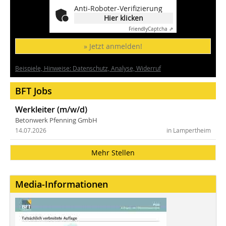
Anti-Roboter-Verifizierung
Hier klicken
Friendly
Captcha ⇗
» Jetzt anmelden!
Beispiele, Hinweise: Datenschutz, Analyse, Widerruf
BFT Jobs
Werkleiter (m/w/d)
Betonwerk Pfenning GmbH
14.07.2026
in Lampertheim
Mehr Stellen
Media-Informationen