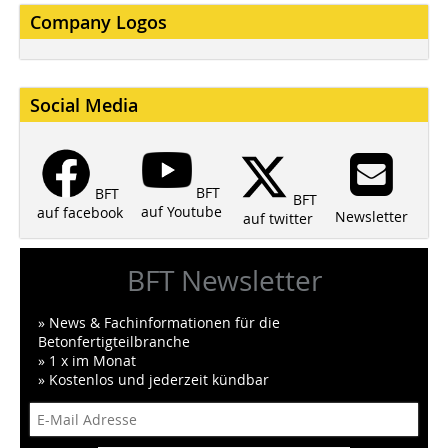
Company Logos
Social Media
BFT
BFT
BFT
auf Youtube
auf facebook
Newsletter
auf twitter
BFT Newsletter
» News & Fachinformationen für die
Betonfertigteilbranche
» 1 x im Monat
» Kostenlos und jederzeit kündbar