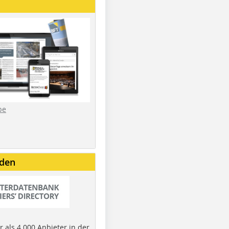
be
nden
 als 4.000 Anbieter in der