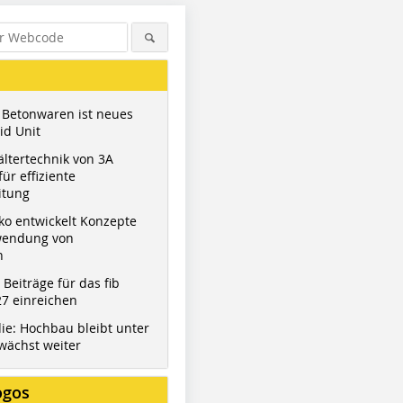
 Betonwaren ist neues
id Unit
ltertechnik von 3A
ür effiziente
itung
ko entwickelt Konzepte
wendung von
n
t Beiträge für das fib
7 einreichen
ie: Hochbau bleibt unter
wächst weiter
ogos