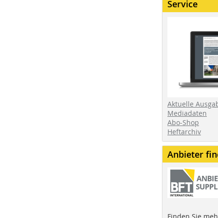
Service
Aktuelle Ausga
Mediadaten
Abo-Shop
Heftarchiv
Anbieter fi
Finden Sie mehr