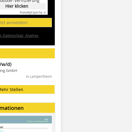
oboter-Verifizierung
Hier klicken
Friendly
Captcha ⇗
etzt anmelden!
e: Datenschutz, Analyse,
/w/d)
ning GmbH
in Lampertheim
Mehr Stellen
rmationen