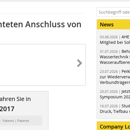
hteten Anschluss von
News
AHE
03.08.2026 |
Mitglied bei Sol
Behä
31.07.2026 |
Wassertechnik f
Wasseraufbere
Peik
23.07.2026 |
zur Wiederver
Verbundträger
Jetz
20.07.2026 |
Symposium 202
ahren Sie in
Stud
16.07.2026 |
/2017
Druck, Tiefbau 
: Patents | Patente
Company L