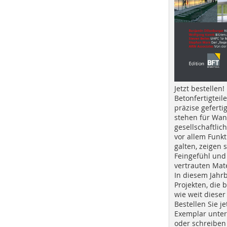
Jetzt bestellen!
Betonfertigteil
präzise geferti
stehen für Wan
gesellschaftlic
vor allem Funkt
galten, zeigen s
Feingefühl und
vertrauten Mat
In diesem Jahr
Projekten, die 
wie weit dieser
Bestellen Sie je
Exemplar unte
oder schreiben 