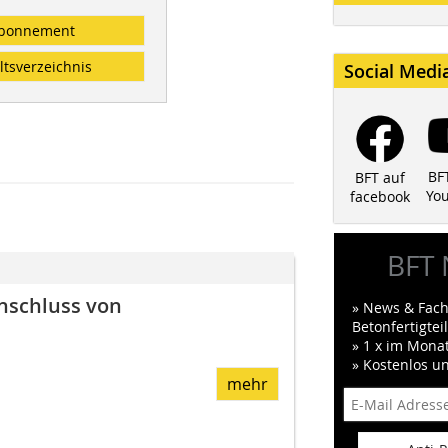
bonnement
ltsverzeichnis
Social Medi
BF
BFT auf
Yo
facebook
BFT 
nschluss von
» News & Fach
Betonfertigte
» 1 x im Mona
» Kostenlos u
mehr