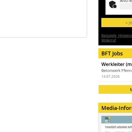
Anti-R
» J
Beispiele, Hinweis
Widerruf
BFT Jobs
Werkleiter (m
Betonwerk Pfen
14.07.2026
Media-Info