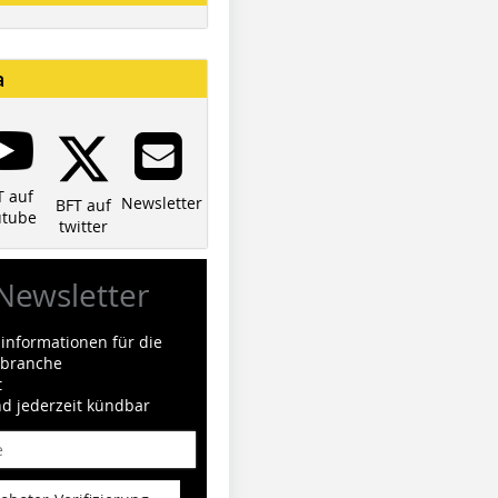
a
T auf
Newsletter
BFT auf
utube
twitter
Newsletter
informationen für die
ilbranche
t
nd jederzeit kündbar