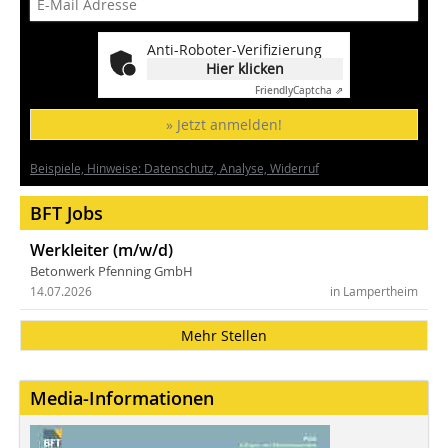
Anti-Roboter-Verifizierung
Hier klicken
Friendly
Captcha ⇗
» Jetzt anmelden!
Beispiele, Hinweise: Datenschutz, Analyse, Widerruf
BFT Jobs
Werkleiter (m/w/d)
Betonwerk Pfenning GmbH
14.07.2026
in Lampertheim
Mehr Stellen
Media-Informationen