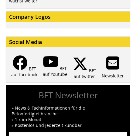
wächst weiter
Company Logos
Social Media
BFT
BFT
BFT
auf Youtube
auf facebook
Newsletter
auf twitter
BFT Newsletter
» News & Fachinformationen für die
Betonfertigteilbranche
» 1 x im Monat
» Kostenlos und jederzeit kündbar