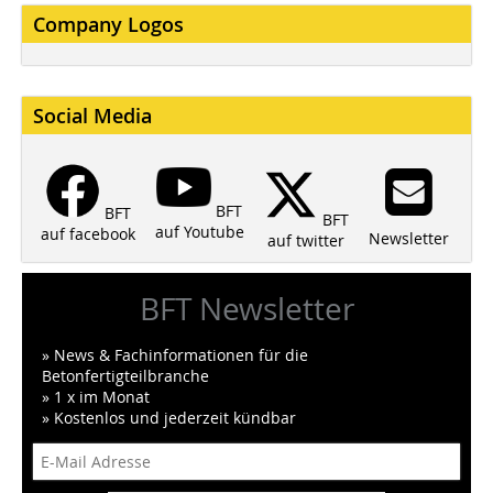
Company Logos
Social Media
BFT
BFT
BFT
auf Youtube
auf facebook
Newsletter
auf twitter
BFT Newsletter
» News & Fachinformationen für die
Betonfertigteilbranche
» 1 x im Monat
» Kostenlos und jederzeit kündbar