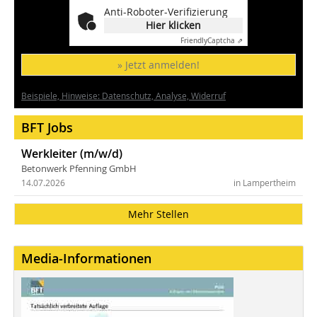
Anti-Roboter-Verifizierung
Hier klicken
Friendly
Captcha ⇗
» Jetzt anmelden!
Beispiele, Hinweise: Datenschutz, Analyse, Widerruf
BFT Jobs
Werkleiter (m/w/d)
Betonwerk Pfenning GmbH
14.07.2026
in Lampertheim
Mehr Stellen
Media-Informationen