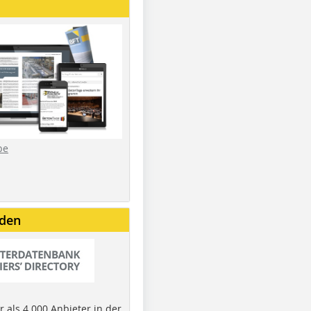
be
nden
 als 4.000 Anbieter in der