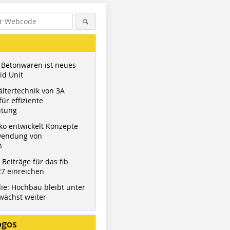
 Betonwaren ist neues
id Unit
ltertechnik von 3A
ür effiziente
itung
ko entwickelt Konzepte
wendung von
n
t Beiträge für das fib
7 einreichen
ie: Hochbau bleibt unter
wächst weiter
ogos