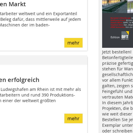
hen Markt
itarbeiter weltweit und ein Exportanteil
Beleg dafür, dass mittlerweile auf jedem
Maschinen der im baden-
mehr
Jetzt bestellen!
Betonfertigteil
präzise geferti
stehen für Wan
gesellschaftlic
ien erfolgreich
vor allem Funkt
galten, zeigen s
n Ludwigshafen am Rhein ist mit mehr als
Feingefühl und
itarbeitern und rund 390 Produktions-
vertrauten Mat
n einer der weltweit größten
In diesem Jahr
Projekten, die 
wie weit dieser
mehr
Bestellen Sie je
Exemplar unte
oder schreiben 