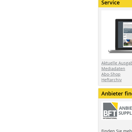
Service
Aktuelle Ausga
Mediadaten
Abo-Shop
Heftarchiv
Anbieter fi
Finden Sie mehr