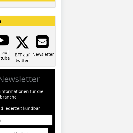
a
T auf
Newsletter
BFT auf
utube
twitter
Newsletter
informationen für die
ilbranche
t
nd jederzeit kündbar