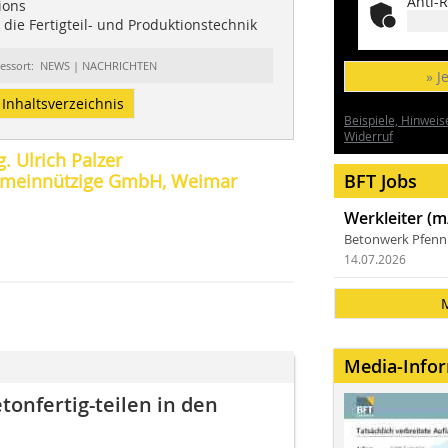
Anti-R
ions
die Fertigteil- und Produktionstechnik
essort: NEWS | NACHRICHTEN
» J
Inhaltsverzeichnis
Beispiele, Hinweis
Widerruf
g. Ulrich Palzer
gemeinnützige GmbH, Weimar
BFT Jobs
Werkleiter (m
Betonwerk Pfen
14.07.2026
Media-Info
tonfertig-teilen in den