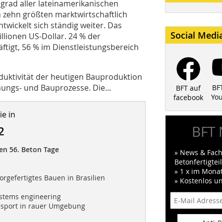
sgrad aller lateinamerikanischen
n zehn größten marktwirtschaftlich
ntwickelt sich ständig weiter. Das
Social Medi
llionen US-Dollar. 24 % der
ftigt, 56 % im Dienstleistungsbereich
oduktivität der heutigen Bauproduktion
anungs- und Bauprozesse. Die...
BF
BFT auf
Yo
facebook
e in
BFT 
2
en 56. Beton Tage
» News & Fach
Betonfertigte
» 1 x im Mona
orgefertigtes Bauen in Brasilien
» Kostenlos u
stems engineering
ansport in rauer Umgebung