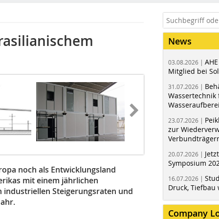
rasilianischem
News
AHE
03.08.2026 |
Mitglied bei Sol
Behä
31.07.2026 |
Wassertechnik f
Wasseraufbere
Peik
23.07.2026 |
zur Wiederver
Verbundträger
Jetz
20.07.2026 |
Symposium 202
Europa noch als Entwicklungsland
Stud
16.07.2026 |
rikas mit einem jährlichen
Druck, Tiefbau 
 industriellen Steigerungsraten und
Jahr.
Company L