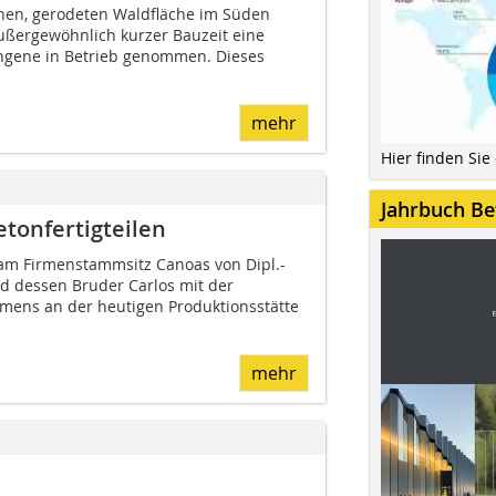
enen, gerodeten Waldfläche im Süden
ußergewöhnlich kurzer Bauzeit eine
angene in Betrieb genommen. Dieses
mehr
Hier finden Sie
Jahrbuch Be
etonfertigteilen
am Firmenstammsitz Canoas von Dipl.-
d dessen Bruder Carlos mit der
ens an der heutigen Produktionsstätte
mehr