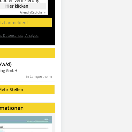
oboter-Verifizierung
Hier klicken
Friendly
Captcha ⇗
etzt anmelden!
e: Datenschutz, Analyse,
/w/d)
ning GmbH
in Lampertheim
Mehr Stellen
rmationen