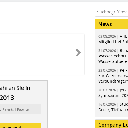
News
AHE
03.08.2026 |
Mitglied bei Sol
Behä
31.07.2026 |
Wassertechnik f
Wasseraufbere
Peik
23.07.2026 |
zur Wiederver
Verbundträger
ahren Sie in
Jetz
20.07.2026 |
Symposium 202
/2013
Stud
16.07.2026 |
Druck, Tiefbau 
: Patents | Patente
Company L
bonnement