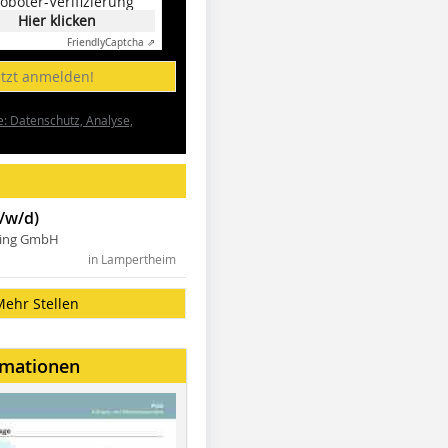
oboter-Verifizierung
Hier klicken
Friendly
Captcha ⇗
etzt anmelden!
e: Datenschutz, Analyse,
/w/d)
ning GmbH
in Lampertheim
Mehr Stellen
rmationen