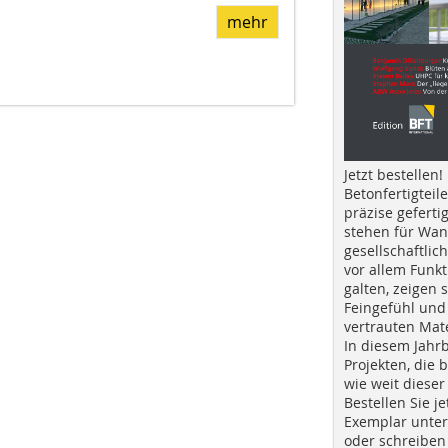
mehr
Jetzt bestellen!
Betonfertigteil
präzise geferti
stehen für Wan
gesellschaftlic
vor allem Funkt
galten, zeigen s
Feingefühl und
vertrauten Mat
In diesem Jahr
Projekten, die 
wie weit dieser
Bestellen Sie je
Exemplar unte
oder schreiben 