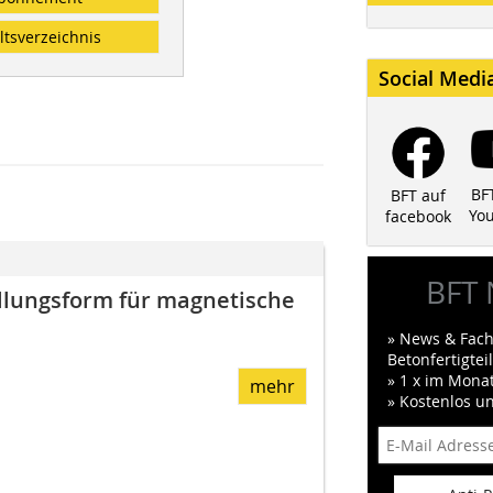
ltsverzeichnis
Social Medi
BF
BFT auf
Yo
facebook
BFT 
ellungsform für magnetische
» News & Fach
Betonfertigte
» 1 x im Mona
mehr
» Kostenlos u