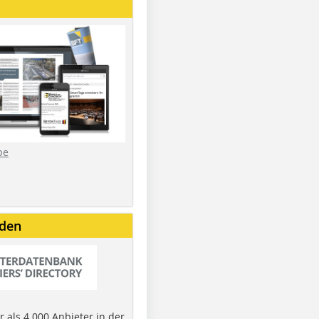
be
nden
 als 4.000 Anbieter in der