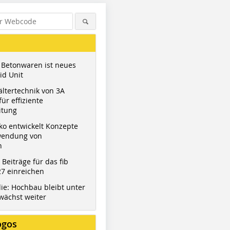
 Betonwaren ist neues
id Unit
ltertechnik von 3A
ür effiziente
itung
ko entwickelt Konzepte
wendung von
n
t Beiträge für das fib
7 einreichen
ie: Hochbau bleibt unter
wächst weiter
ogos