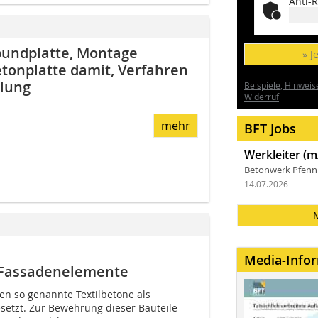
Anti-R
bundplatte, Montage
» J
etonplatte damit, Verfahren
llung
Beispiele, Hinweis
Widerruf
mehr
BFT Jobs
Werkleiter (m
Betonwerk Pfen
14.07.2026
Media-Info
 Fassadenelemente
en so genannte Textilbetone als
etzt. Zur Bewehrung dieser Bauteile