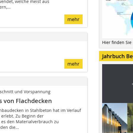
wendet, welche meist aus
rn,...
mehr
Hier finden Sie
Jahrbuch Be
mehr
rschnitt und Vorspannung
s von Flachdecken
hbaudecken in Stahlbeton hat im Verlauf
n erlebt. Zu Beginn der
 es den Materialverbrauch zu
den die...