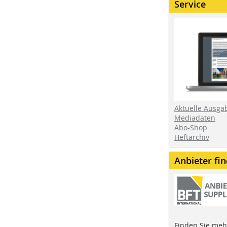
Service
Aktuelle Ausga
Mediadaten
Abo-Shop
Heftarchiv
Anbieter fi
Finden Sie mehr