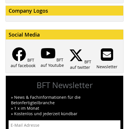
Company Logos
Social Media
BFT
BFT
BFT
auf Youtube
auf facebook
Newsletter
auf twitter
BFT Newsletter
» News & Fachinformationen für die
Betonfertigteilbranche
» 1 x im Monat
» Kostenlos und jederzeit kündbar