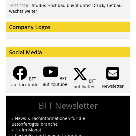
Studie: Hochbau bleibt unter Druck, Tiefbau
16.07.2026 |
wächst weiter
Company Logos
Social Media
BFT
BFT
BFT
auf Youtube
auf facebook
Newsletter
auf twitter
BFT Newsletter
» News & Fachinformationen für die
Betonfertigteilbranche
» 1 x im Monat
» Kostenlos und jederzeit kündbar