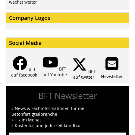
wächst weiter
Company Logos
Social Media
BFT
BFT
BFT
auf Youtube
auf facebook
Newsletter
auf twitter
BFT Newsletter
» News & Fachinformationen für die
Betonfertigteilbranche
» 1 x im Monat
» Kostenlos und jederzeit kündbar