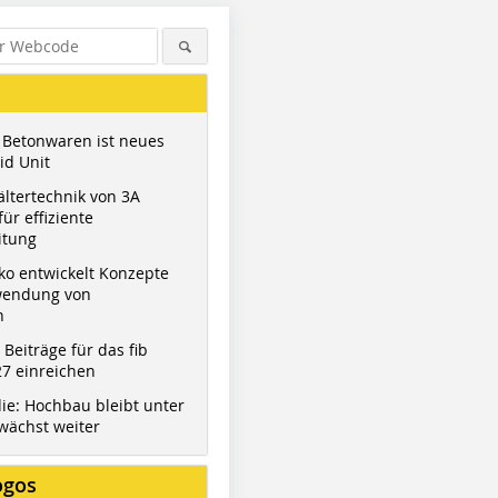
 Betonwaren ist neues
id Unit
ltertechnik von 3A
ür effiziente
itung
ko entwickelt Konzepte
wendung von
n
t Beiträge für das fib
7 einreichen
ie: Hochbau bleibt unter
wächst weiter
ogos