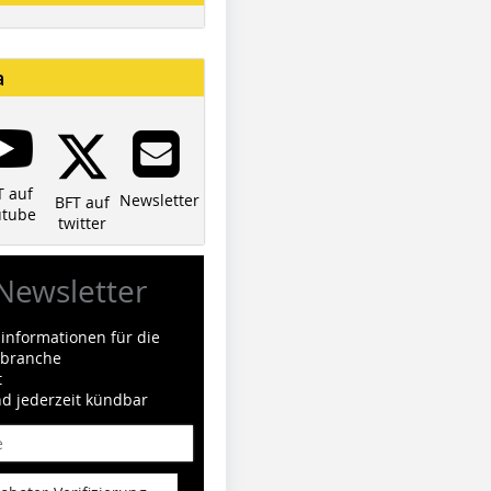
a
T auf
Newsletter
BFT auf
utube
twitter
Newsletter
informationen für die
ilbranche
t
nd jederzeit kündbar