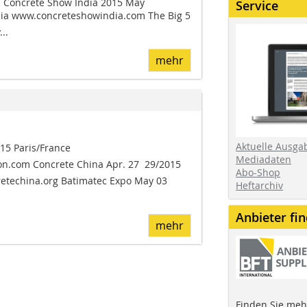
Concrete Show India 2015 May
Service
dia www.concreteshowindia.com The Big 5
..
mehr
Aktuelle Ausga
15 Paris/France
Mediadaten
n.com Concrete China Apr. 27  29/2015
Abo-Shop
etechina.org Batimatec Expo May 03 
Heftarchiv
Anbieter fi
mehr
Finden Sie mehr