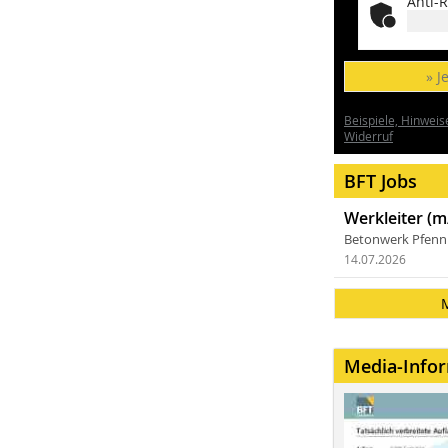
Anti-R
» J
Beispiele, Hinweis
Widerruf
BFT Jobs
Werkleiter (m
Betonwerk Pfen
14.07.2026
Media-Info