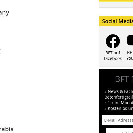
any
Social Medi
K
BF
BFT auf
Yo
facebook
BFT 
» News & Fach
Betonfertigte
» 1 x im Mona
» Kostenlos u
rabia