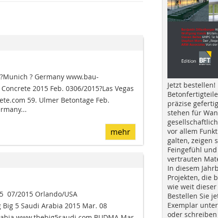
15?Munich ? Germany www.bau-
Jetzt bestellen!
oncrete 2015 Feb. 0306/2015?Las Vegas
Betonfertigteil
ete.com 59. Ulmer Betontage Feb.
präzise geferti
rmany...
stehen für Wan
gesellschaftlic
mehr
vor allem Funkt
galten, zeigen s
Feingefühl und
vertrauten Mat
In diesem Jahr
Projekten, die 
wie weit dieser
5  07/2015 Orlando/USA
Bestellen Sie je
Exemplar unte
Big 5 Saudi Arabia 2015 Mar. 08 
oder schreiben 
rabia www.thebig5saudi.com BUDMA Mar.