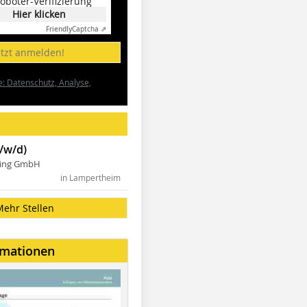
oboter-Verifizierung
Hier klicken
Friendly
Captcha ⇗
etzt anmelden!
e: Datenschutz, Analyse,
/w/d)
ning GmbH
in Lampertheim
Mehr Stellen
rmationen