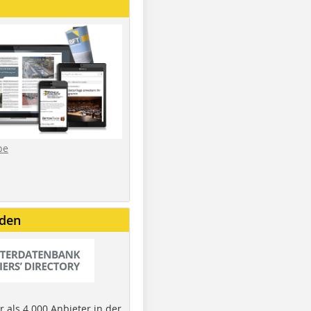
be
nden
 als 4.000 Anbieter in der