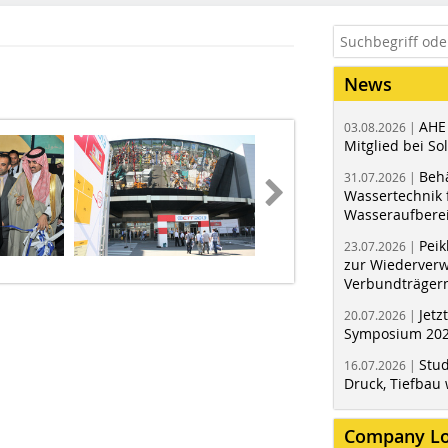
News
AHE
03.08.2026 |
Mitglied bei Sol
Behä
31.07.2026 |
Wassertechnik f
Wasseraufbere
Peik
23.07.2026 |
zur Wiederver
Verbundträger
Jetz
20.07.2026 |
Symposium 202
Stud
16.07.2026 |
Druck, Tiefbau 
Company L