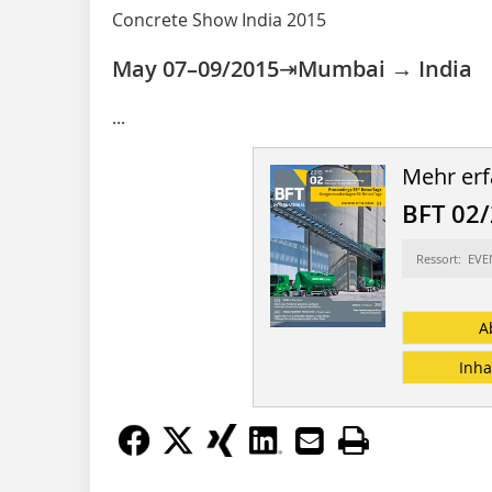
Concrete Show India 2015
May 07–09/2015⇥Mumbai → India
...
Mehr erf
BFT 02
Ressort: EV
A
Inha