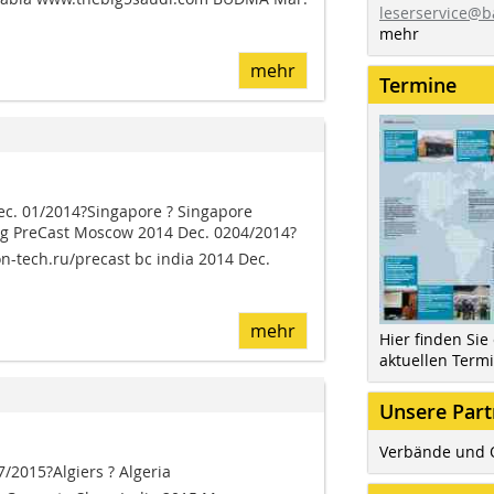
leserservice@b
mehr
mehr
Termine
ec. 01/2014?Singapore ? Singapore
g PreCast Moscow 2014 Dec. 0204/2014?
-tech.ru/precast bc india 2014 Dec.
mehr
Hier finden Sie
aktuellen Term
Unsere Part
Verbände und 
/2015?Algiers ? Algeria