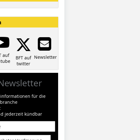
a
T auf
Newsletter
BFT auf
utube
twitter
Newsletter
informationen für die
ilbranche
t
nd jederzeit kündbar