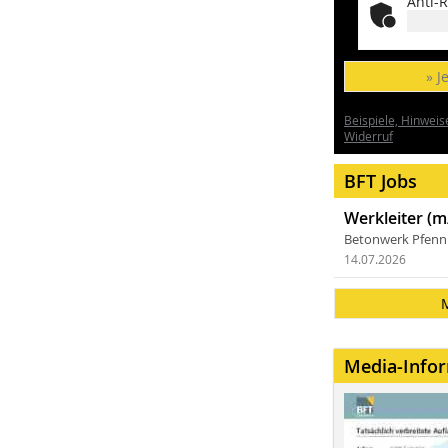
Anti-R
» J
Beispiele, Hinweis
Widerruf
BFT Jobs
Werkleiter (m
Betonwerk Pfen
14.07.2026
Media-Info