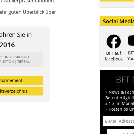
sstellerpräsentationen.
sehr guten Überblick über
Social Medi
ahren Sie in
/2016
BF
BFT auf
rt: UNDERGROUND
Yo
facebook
UCTION | TIEFBAU
BFT 
bonnement
ltsverzeichnis
» News & Fach
Betonfertigte
» 1 x im Mona
» Kostenlos u