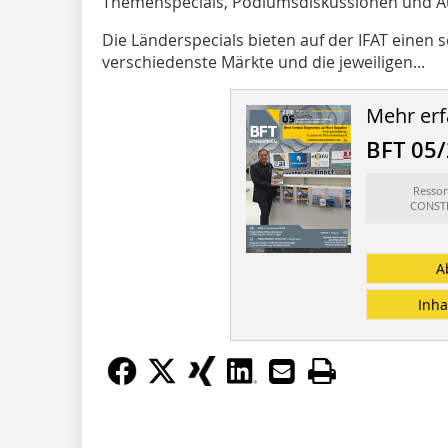
Themenspecials, Podiumsdiskussionen und Au
Die Länderspecials bieten auf der IFAT einen 
verschiedenste Märkte und die jeweiligen...
Mehr erf
BFT 05
Resso
CONSTR
A
Inha