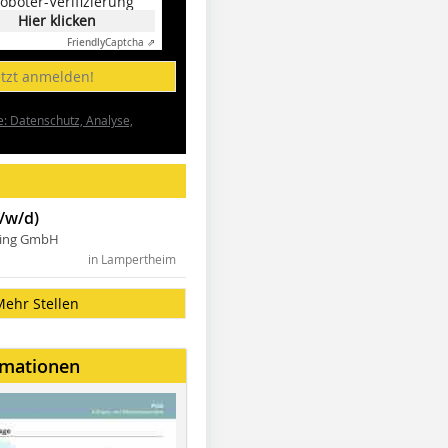
oboter-Verifizierung
Hier klicken
Friendly
Captcha ⇗
etzt anmelden!
e: Datenschutz, Analyse,
/w/d)
ning GmbH
in Lampertheim
Mehr Stellen
rmationen