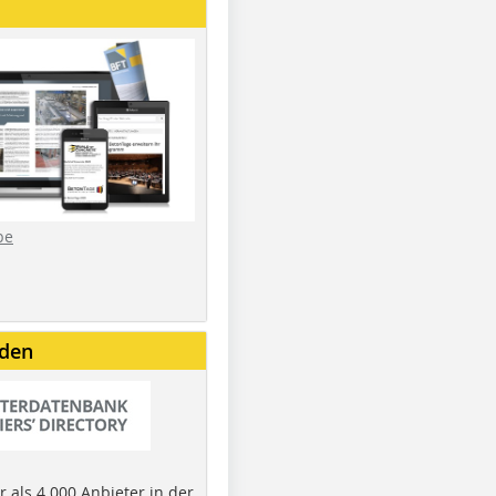
be
nden
 als 4.000 Anbieter in der