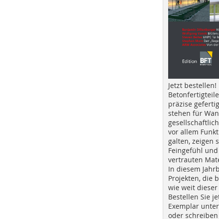
Jetzt bestellen!
Betonfertigteil
präzise geferti
stehen für Wan
gesellschaftlic
vor allem Funkt
galten, zeigen s
Feingefühl und
vertrauten Mat
In diesem Jahr
Projekten, die 
wie weit dieser
Bestellen Sie je
Exemplar unte
oder schreiben 