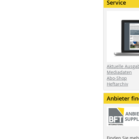
Service
Aktuelle Ausga
Mediadaten
Abo-Shop
Heftarchiv
Anbieter fi
Finden Sie mehr