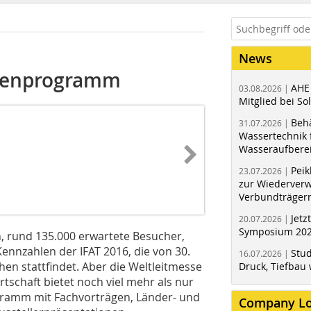
News
hmenprogramm
AHE
03.08.2026 |
Mitglied bei Sol
Behä
31.07.2026 |
Wassertechnik f
Wasseraufbere
Peik
23.07.2026 |
zur Wiederver
Verbundträger
Jetz
20.07.2026 |
Symposium 202
, rund 135.000 erwartete Besucher,
Kennzahlen der IFAT 2016, die von 30.
Stud
16.07.2026 |
en stattfindet. Aber die Weltleitmesse
Druck, Tiefbau 
rtschaft bietet noch viel mehr als nur
ramm mit Fachvorträgen, Länder- und
Company L