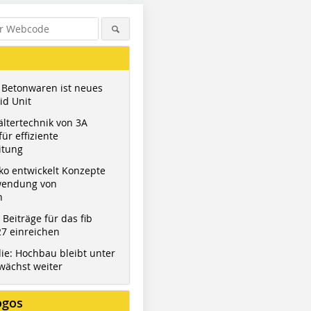
 Betonwaren ist neues
id Unit
ltertechnik von 3A
ür effiziente
itung
ko entwickelt Konzepte
wendung von
n
t Beiträge für das fib
7 einreichen
ie: Hochbau bleibt unter
wächst weiter
ogos