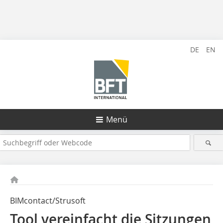
DE
EN
Menü
BIMcontact/Strusoft
Tool vereinfacht die Sitzungen