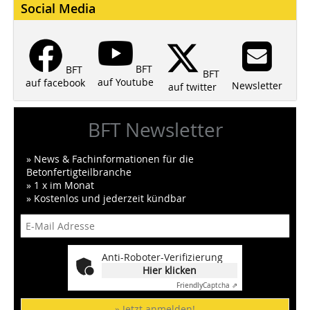
Social Media
BFT
BFT
BFT
auf Youtube
auf facebook
Newsletter
auf twitter
BFT Newsletter
» News & Fachinformationen für die
Betonfertigteilbranche
» 1 x im Monat
» Kostenlos und jederzeit kündbar
Anti-Roboter-Verifizierung
Hier klicken
Friendly
Captcha ⇗
» Jetzt anmelden!