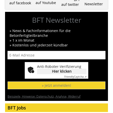
auf Youtube
auf facebook
Newsletter
auf twitter
BFT Newsletter
» News & Fachinformationen für die
Betonfertigteilbranche
» 1 x im Monat
» Kostenlos und jederzeit kündbar
Anti-Roboter-Verifizierung
Hier klicken
Friendly
Captcha ⇗
» Jetzt anmelden!
Beispiele, Hinweise: Datenschutz, Analyse, Widerruf
BFT Jobs