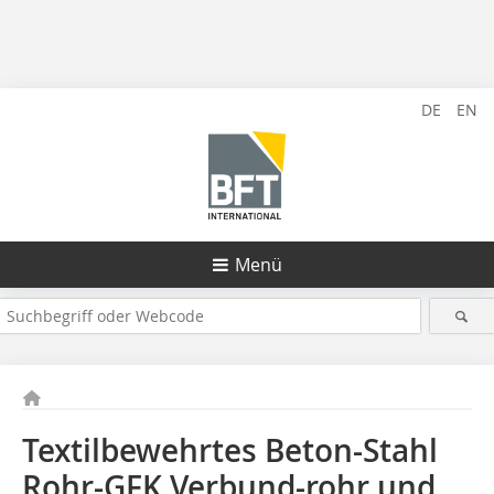
DE
EN
Menü
Textilbewehrtes Beton-Stahl
Rohr-GFK Verbund-rohr und