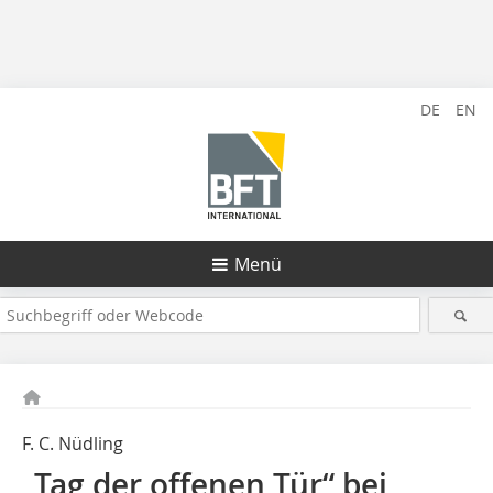
DE
EN
Menü
F. C. Nüdling
„Tag der offenen Tür“ bei