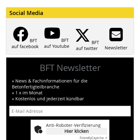
Social Media
BFT
BFT
BFT
auf Youtube
auf facebook
Newsletter
auf twitter
BFT Newsletter
» News & Fachinformationen für die
Betonfertigteilbranche
» 1 x im Monat
» Kostenlos und jederzeit kündbar
Anti-Roboter-Verifizierung
Hier klicken
Friendly
Captcha ⇗