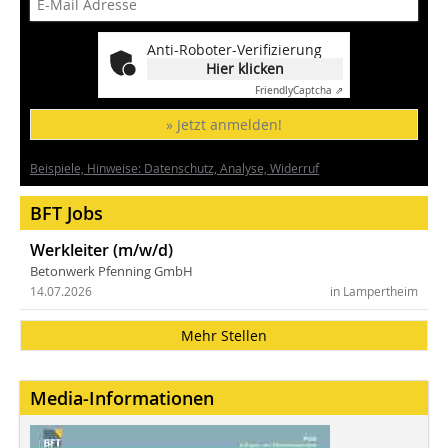
Anti-Roboter-Verifizierung
Hier klicken
Friendly
Captcha ⇗
» Jetzt anmelden!
Beispiele, Hinweise: Datenschutz, Analyse, Widerruf
BFT Jobs
Werkleiter (m/w/d)
Betonwerk Pfenning GmbH
14.07.2026
in Lampertheim
Mehr Stellen
Media-Informationen