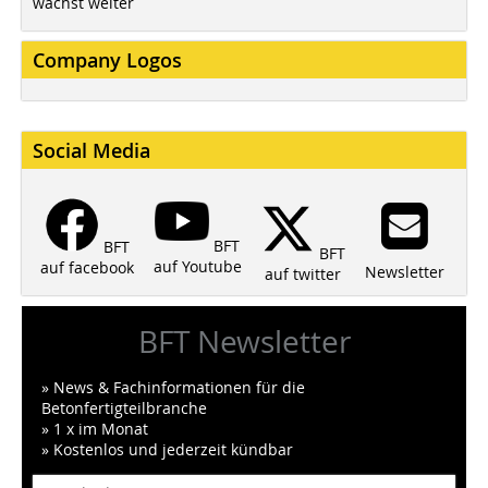
wächst weiter
Company Logos
Social Media
BFT
BFT
BFT
auf Youtube
auf facebook
Newsletter
auf twitter
BFT Newsletter
» News & Fachinformationen für die
Betonfertigteilbranche
» 1 x im Monat
» Kostenlos und jederzeit kündbar