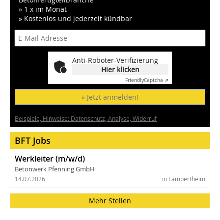
» 1 x im Monat
» Kostenlos und jederzeit kündbar
Anti-Roboter-Verifizierung
Hier klicken
Friendly
Captcha ⇗
» Jetzt anmelden!
Beispiele, Hinweise: Datenschutz, Analyse, Widerruf
BFT Jobs
Werkleiter (m/w/d)
Betonwerk Pfenning GmbH
14.07.2026
in Lampertheim
Mehr Stellen