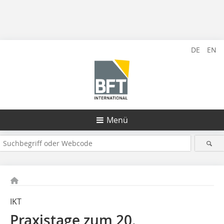
DE
EN
Menü
IKT
Praxistage zum 20.