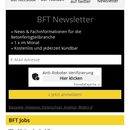
Newsletter
auf twitter
BFT Newsletter
» News & Fachinformationen für die
Betonfertigteilbranche
» 1 x im Monat
» Kostenlos und jederzeit kündbar
Anti-Roboter-Verifizierung
Hier klicken
Friendly
Captcha ⇗
» Jetzt anmelden!
Beispiele, Hinweise: Datenschutz, Analyse, Widerruf
BFT Jobs