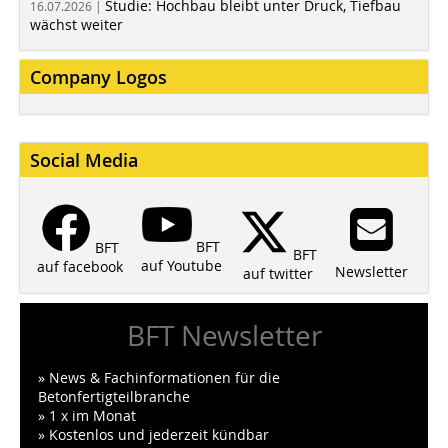
Studie: Hochbau bleibt unter Druck, Tiefbau
16.07.2026 |
wächst weiter
Company Logos
Social Media
BFT
BFT
BFT
auf Youtube
auf facebook
Newsletter
auf twitter
BFT Newsletter
» News & Fachinformationen für die
Betonfertigteilbranche
» 1 x im Monat
» Kostenlos und jederzeit kündbar